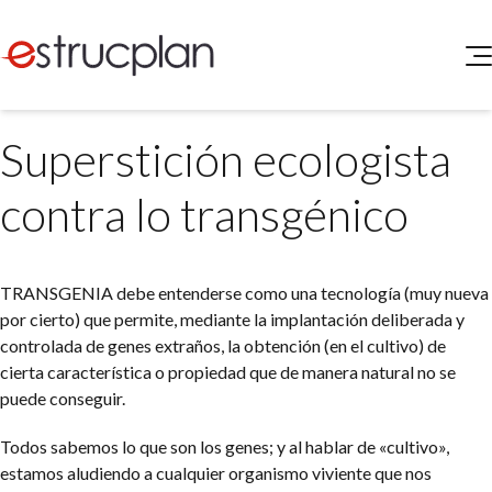
QUIENES SOMOS
Superstición ecologista
SERVICIOS
NOVEDADES
Higiene y Seguridad
contra lo transgénico
INGRESAR
Medio Ambiente
ELEG
Portal de Clientes
Legislación
TRANSGENIA debe entenderse como una tecnología (muy nueva
Buscador de Legislación
por cierto) que permite, mediante la implantación deliberada y
Matriz Premium
controlada de genes extraños, la obtención (en el cultivo) de
cierta característica o propiedad que de manera natural no se
Matriz Profesional
puede conseguir.
Todos sabemos lo que son los genes; y al hablar de «cultivo»,
estamos aludiendo a cualquier organismo viviente que nos