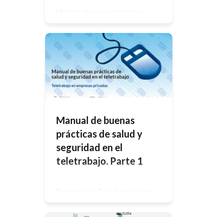
Medidas de seguridad en los
trabajos de carácter administrativo
Los resbalones y tropezones son
causas de caídas durante los
trabajos de carácter administrativo, a
veces incluso durante el movimiento
o transporte de cargas. También se
producen cortes y pinchazos en la
manipulación del pequeño material
de oficina: tijeras, abrecartas,
trinchetas, etc., así como golpes
contra […]
Manual de buenas
prácticas de salud y
seguridad en el
teletrabajo. Parte 1
Presentación Este manual tiene
como objetivo explicar a quienes
participen del Programa Piloto de
Seguimiento y Promoción del