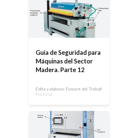
Teletrabajo en Empresas Privadas
(PROPET)1 las medidas destinadas a
evitar las enfermedades
profesionales y accidentes de
trabajo, de acuerdo a las
características y riesgos de las
tareas a realizar. El mismo contiene
definiciones que ayudan a entender
[…]
Guía de Seguridad para
Máquinas del Sector
Madera. Parte 12
Edita y elabora: Foment del Treball
Nacional
oficinatecnica@foment.comCon
la
financiación de: Fundación para la
Prevención de Riesgos
LaboralesCon la colaboración de:
Institut d’Estudis de la Seguretat
(IDES)Con la participación: Gremi
Fusta i Moble de
CatalunyaAutores: Bernardo