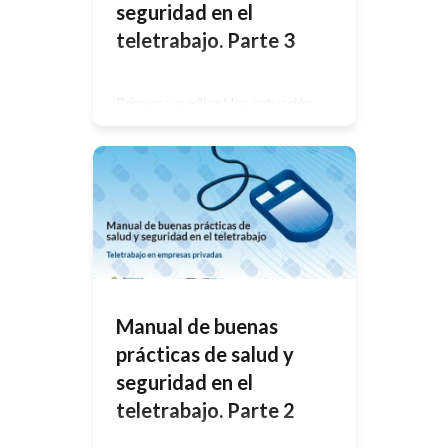
seguridad en el
teletrabajo. Parte 3
Primeros auxilios Una actuación
rápida en un accidente puede salvar
la vida de una persona o evitar que
las lesiones producidas puedan
empeorar. Es importante tener unos
conocimientos básicos generales
que permitan entender la
organización de los primeros
auxilios y si es necesario, poder
actuar como apoyo al trabajo de
dichos equipos. La secuencia de […]
Manual de buenas
prácticas de salud y
seguridad en el
teletrabajo. Parte 2