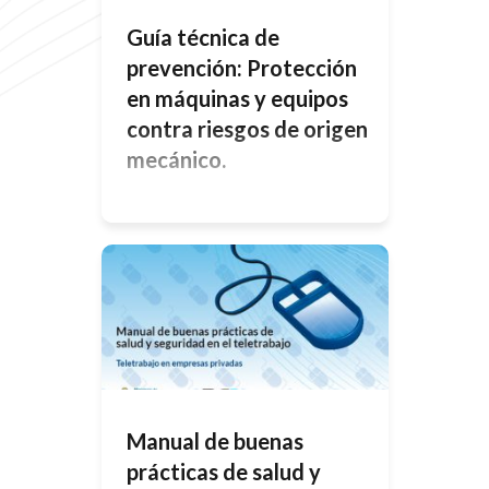
Guía técnica de
prevención: Protección
en máquinas y equipos
contra riesgos de origen
mecánico.
Los sistemas de protección de las
máquinas deben estar asociados al
riesgo que pudieran generar, con el
objetivo de eliminar o reducir la
posibilidad de ocurrencia de un
accidente. Estos sistemas deben
implementarse en forma conjunta
con la supervisión del servicio de
higiene y seguridad, el
entrenamiento de los trabajadores
en el uso de la […]
Manual de buenas
prácticas de salud y