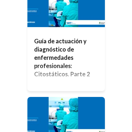
conoció que la Organización Mundial
de la Salud ( OMS), incorporó al
desgaste profesional, conocido
como «burn-out», en la Clasificación
Internacional de Enfermedades, que
se utiliza para […]
Guía de actuación y
diagnóstico de
enfermedades
profesionales:
Citostáticos. Parte 2
Efectos sobre la Salud La exposición
laboral a los citostáticos puede
producir efectos locales e
inmediatos, asociados a
exposiciones accidentales, que
cursan con afectación cutánea, de
mucosas o sistémica (si se ha
producido una rápidaabsorción) y