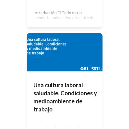
Introducción El Torio es un
elemento radioactivo presente de
forma natural. Su principal isotopo es
el Torio-232. El torio, emite
partículas alfa, aunque entre sus
descendientes también pueden
encontrarse partículas beta y
gamma. Caracteristicas del Torio-
232 En la industria se utiliza en la
fabricación de electrodos
(Tungsteno Toriado) utilizados en la
soldadura TIG AC/DC (También […]
Una cultura laboral
saludable. Condiciones y
medioambiente de
trabajo
Una cultura laboral saludable.