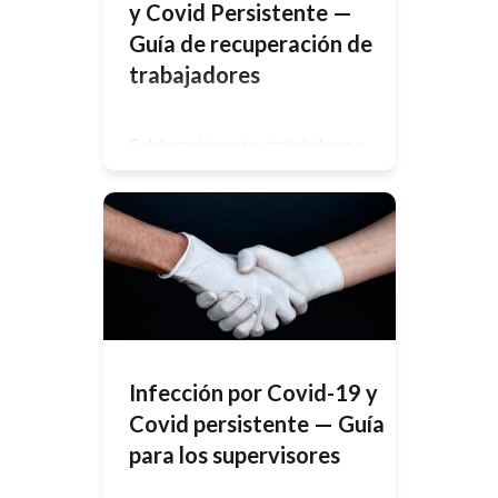
y Covid Persistente —
Guía de recuperación de
trabajadores
Colaboración entre trabajadores y
empresarios Tras las tensiones
extraordinarias, tanto físicas como
psicológicas, que conlleva sufrir una
infección por COVID-19 o covid
persistente, puede resultar difícil
reincorporarse al trabajo. Es posible
que le cueste realizar sus
actividades cotidianas, pero que
tenga que trabajar por razones
económicas o sociales, por el bien de
su salud mental. […]
Infección por Covid-19 y
Covid persistente — Guía
para los supervisores