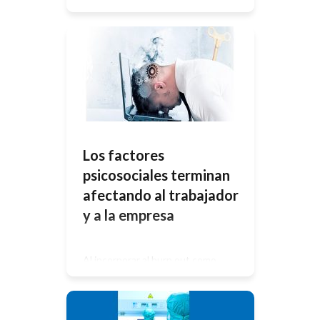
Condiciones y medioambiente de
trabajo Introducción La salud de los
trabajadores es una cuestión
fundamental para la SRT. Las
personas económicamente activas
pasan aproximadamente una tercera
parte de su tiempo en el lugar de
trabajo. Las condiciones de empleo y
de trabajo tienen efectos
considerables sobre la equidad en
materia de […]
Los factores
psicosociales terminan
afectando al trabajador
y a la empresa
Al incorporar al burn out como
«síntoma laboral», la OMS visibiliza
una problemática común, que
impacta no sólo en las personas y en
sus familias La semana pasada, se