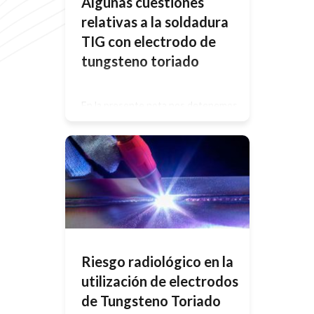
Algunas cuestiones
relativas a la soldadura
TIG con electrodo de
tungsteno toriado
En la presente nota nos detenemos
en un tipo de máquina de soldar,
específicamente la TIG (Tungsten
Inert Gas). Es muy común que en
este tipo de máquina se utilicen
electrodos de tungsteno toriado. El
Torio, que posee el electrodo es un
elemento radioactivo natural. Esto
significa que emite radiación
ionizante, pudiendo hacerlo en el […]
Riesgo radiológico en la
utilización de electrodos
de Tungsteno Toriado