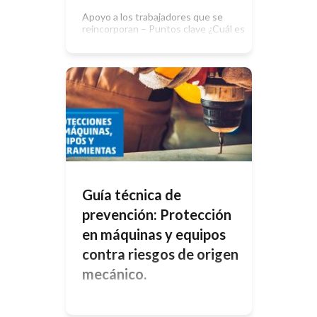
Apoyo a los trabajadores que se
reincorporan – Puntos clave ¿Cuál es
la experiencia después de la COVID?
Aunque aún nos queda materia por
conocer sobre los efectos de la
COVID-19, ya sabemos que: Una de
cada cinco personas presenta
síntomas al cabo de cuatro semanas,
y una de cada diez presenta
síntomas durante doce […]
Guía técnica de
prevención: Protección
en máquinas y equipos
contra riesgos de origen
mecánico.