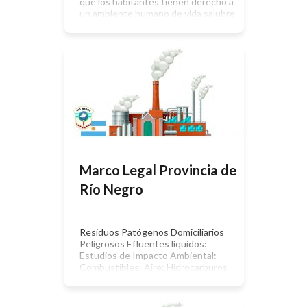
que los habitantes tienen derecho a
un ambiente humano de vida salubre
y ecológicamente equilibrado y el
deber de conservarlo. Corresponde
al Estado Provincial por sí o mediante
apelación a iniciativas populares:
prevenir y controlar la contaminación
y sus efectos, y las formas
perjudiciales de erosión […]
Marco Legal Provincia de
Río Negro
Residuos Patógenos Domiciliarios
Peligrosos Efluentes líquidos:
Estudios de Impacto Ambiental:
Combustibles: Aire: Hidrocarburos
Minería: Seguros Ambientales:
Decreto 748/20: Aquellas personas
humanas o jurídicas, públicas o