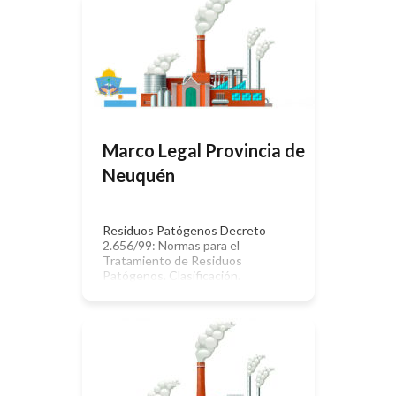
privadas, que desarrollen actividades
riesgosas para el ambiente, los
ecosistemas y sus elementos
constitutivos deberán contratar un
Seguro de Caución por Daño
Ambiental de Incidencia Colectiva.
Seguridad e Higiene […]
Marco Legal Provincia de
Neuquén
Residuos Patógenos Decreto
2.656/99: Normas para el
Tratamiento de Residuos
Patógenos. Clasificación.
Generadores. Recolección y
Transporte. Tratamiento y
Disposición Final. Creación del
Registro Provincial de Generadores
de Residuos Hospitalarios
Patógenos. Domiciliarios Peligrosos
Efluentes líquidos Estudios de
Impacto Ambiental Suelo Aire Ley