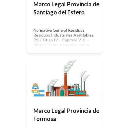
Marco Legal Provincia de
Santiago del Estero
Normativa General Residuos
Residuos Industriales Asimilables
RSU Título IV – Capítulo VIII –
Disposiciones generales sobre
Gestión de Residuos. Residuos
Peligrosos Estudios de Impacto
Ambiental Agua Aire Suelos Flora y
Fauna Forestación Agricultura y
Ganadería Energía Hidrocarburos
Minería Sustancias Químicas Ley
6.312 – Ley Provincial de
Agroquímicos. Reglamentada por el
Decreto 38/01 (alcance art. 1°,
autorización […]
Marco Legal Provincia de
Formosa