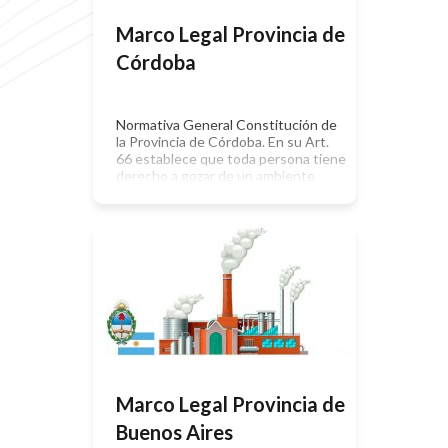
Marco Legal Provincia de
Córdoba
Normativa General Constitución de
la Provincia de Córdoba. En su Art.
66 establece que toda persona tiene
derecho a gozar de un ambiente
sano. Este derecho comprende el de
vivir en un ambiente físico y social
libre de factores nocivos para la
salud, a la conservación de los
recursos naturales y culturales y a
los […]
Marco Legal Provincia de
Buenos Aires