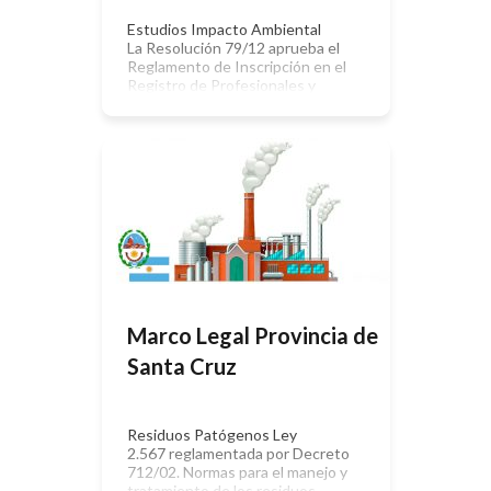
Estudios Impacto Ambiental
La Resolución 79/12 aprueba el
Reglamento de Inscripción en el
Registro de Profesionales y
Técnicos de Evaluaciones de
Impacto Ambiental (EsIA) y de
Empresas Prestadoras de Servicios
Forestales y Afines. Seguridad e
Higiene Se rige según la Ley Nacional
19.587 Ley de Higiene y Seguridad
en el Trabajo. Residuos Residuos
Peligroso Mediante la Ley 1.135, la
[…]
Marco Legal Provincia de
Santa Cruz
Residuos Patógenos Ley
2.567 reglamentada por Decreto
712/02. Normas para el manejo y
tratamiento de los residuos