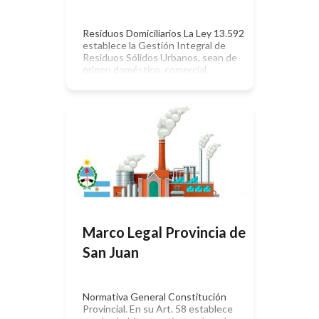
Residuos Domiciliarios La Ley 13.592
establece la Gestión Integral de
Residuos Sólidos Urbanos, sean de
origen doméstico, comercial,
institucional, asistencial e industrial
no especial asimilable a los residuos
domiciliarios. Es reglamentada a
través del Decreto 1.215/10. La Ley
9.111 establece la disposición final
de los residuos sólidos urbanos o
industriales asimilables a RSU,
prohibiéndose en […]
Marco Legal Provincia de
San Juan
Normativa General Constitución
Provincial. En su Art. 58 establece