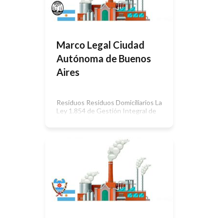
2.178: Ley de Adhesión a la ley
Nacional de Tránsito 24.449 y su
Decreto […]
Marco Legal Ciudad
Autónoma de Buenos
Aires
Residuos Residuos Domiciliarios La
Ley 1.854 de Gestión Integral de
Residuos Sólidos Urbanos, establece
el conjunto de pautas, principios,
obligaciones y responsabilidades
para la gestión integral de los
residuos sólidos urbanos que se
generen en la Ciudad Autónoma de
Buenos Aires – “Ley de Basura 0”.
Está reglamentada por el Decreto
639/07. La Ordenanza 33.581/77 […]