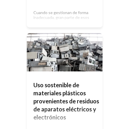
Cuando se gestionan de forma
inadecuada, gran parte de esos
desechos emiten gases de efecto
invernadero o sustancias químicas
tóxicas. La humanidad genera
entre 2.100 millones y 2.300
millones de toneladas de residuos
sólidos urbanos al año. Cuando se
gestionan de forma inadecuada, gran
parte de esos desechos (desde
desperdicios alimentarios y plásticos
hasta productos electrónicos y
textiles) emiten […]
Uso sostenible de
materiales plásticos
provenientes de residuos
de aparatos eléctricos y
electrónicos