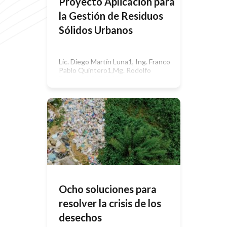
Proyecto Aplicación para
la Gestión de Residuos
Sólidos Urbanos
Lic. Diego Martín Luna1, Ing. Franco
Pablo Quintero1,Mg. Rodolfo
Bertone1,2, C.C. Marcelo
Taruschio1,31 Profesor FACEI
UCALP; 2 Secretario Académico
UCAP; 3 Director de Carrera UCALP
Abstract. El caso de estudio aborda
la problemática de la falta de
recolección y disposición adecuada
de Residuos Sólidos Urbanos (RSU)
en espacios públicos, lo que conlleva
a la proliferación […]
Ocho soluciones para
resolver la crisis de los
desechos