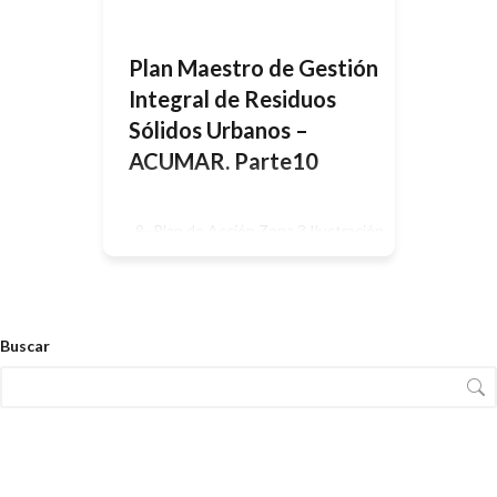
Aires. El mismo […]
Plan Maestro de Gestión
Integral de Residuos
Sólidos Urbanos –
ACUMAR. Parte10
9- Plan de Acción Zona 3 Ilustración
14 – Plan de acción Zona 3 A partir
de la promulgación de la Ley Nº 1.854
de Gestión Integral de Residuos
Sólidos Urbanos (de enero de 2006 y
reglamentada en mayo de 2007), la
gestión los residuos sólidos
Buscar
urbanos de la Ciudad Autónoma de
Buenos Aires está […]