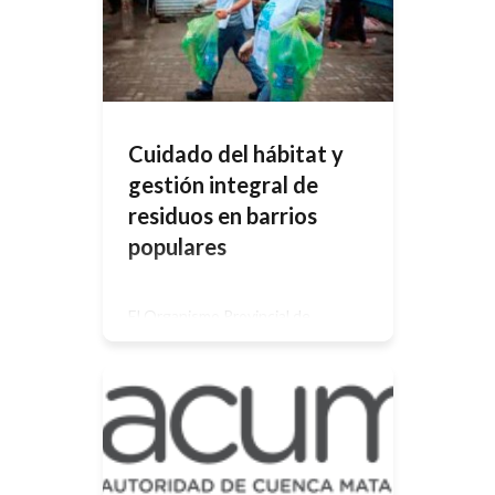
en la elaboración de políticas
públicas. Se hace especial énfasis en
nuevos conceptos/principios […]
Cuidado del hábitat y
gestión integral de
residuos en barrios
populares
El Organismo Provincial de
Integración Social y Urbana (OPISU),
dependiente del Ministerio de
Jefatura de Gabinete de Ministros
de la Provincia de Buenos Aires,
tiene como función el diseño y la
ejecución de planes, proyectos,
programas y obras para la
integración social y urbana de barrios
populares de la provincia de Buenos