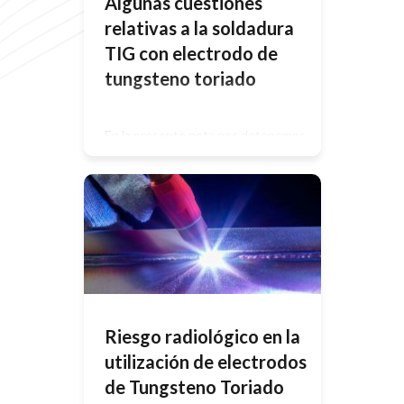
Algunas cuestiones
relativas a la soldadura
TIG con electrodo de
tungsteno toriado
En la presente nota nos detenemos
en un tipo de máquina de soldar,
específicamente la TIG (Tungsten
Inert Gas). Es muy común que en
este tipo de máquina se utilicen
electrodos de tungsteno toriado. El
Torio, que posee el electrodo es un
elemento radioactivo natural. Esto
significa que emite radiación
ionizante, pudiendo hacerlo en el […]
Riesgo radiológico en la
utilización de electrodos
de Tungsteno Toriado