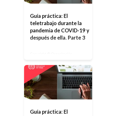
breves de estas publicaciones
pueden reproducirse sin
autorización, con […]
Guía práctica: El
teletrabajo durante la
pandemia de COVID-19 y
después de ella. Parte 3
Copyright © Organización
Internacional del Trabajo 2020 –
Primera edición 2020Las
publicaciones de la Oficina
Internacional del Trabajo gozan de la
protección de los derechos de
propiedad intelectual en virtud del
protocolo 2 anexo a la Convención
Universal sobre Derecho de Autor.
No obstante, ciertos extractos
breves de estas publicaciones
pueden reproducirse sin
autorización, con […]
Guía práctica: El