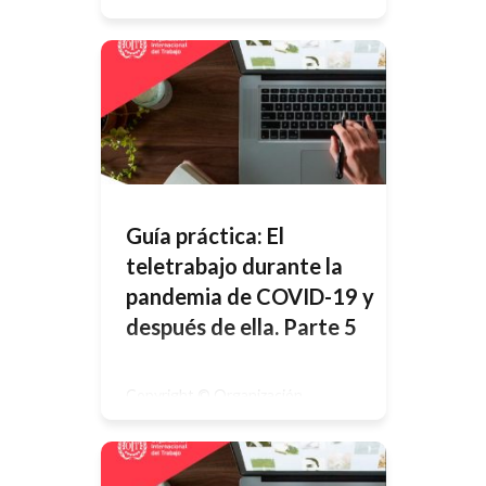
Internacional del Trabajo 2020 –
Primera edición 2020Las
publicaciones de la Oficina
Internacional del Trabajo gozan de la
protección de los derechos de
propiedad intelectual en virtud del
protocolo 2 anexo a la Convención
Universal sobre Derecho de Autor.
No obstante, ciertos extractos
breves de estas publicaciones
pueden reproducirse sin
autorización, con […]
Guía práctica: El
teletrabajo durante la
pandemia de COVID-19 y
después de ella. Parte 5
Copyright © Organización
Internacional del Trabajo 2020 –
Primera edición 2020Las
publicaciones de la Oficina
Internacional del Trabajo gozan de la