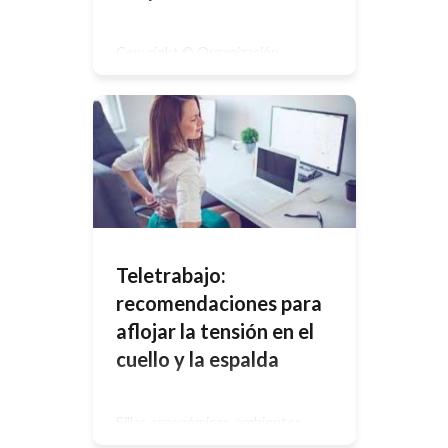
Copyright © Organización
Internacional del Trabajo 2020 –
Primera edición 2020Las
publicaciones de la Oficina
Internacional del Trabajo gozan de la
protección de los derechos de
propiedad intelectual en virtud del
protocolo 2 anexo a la Convención
Universal sobre Derecho de Autor.
No obstante, ciertos extractos
breves de estas publicaciones
pueden reproducirse sin
autorización, con […]
Teletrabajo:
recomendaciones para
aflojar la tensión en el
cuello y la espalda
Sillas ergonómicas, ambientes
cómodos, buena iluminación y