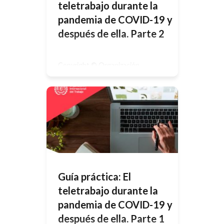
teletrabajo durante la
pandemia de COVID-19 y
después de ella. Parte 2
Copyright © Organización
Internacional del Trabajo 2020 –
Primera edición 2020Las
publicaciones de la Oficina
Internacional del Trabajo gozan de la
protección de los derechos de
propiedad intelectual en virtud del
protocolo 2 anexo a la Convención
Universal sobre Derecho de Autor.
No obstante, ciertos extractos
breves de estas publicaciones
pueden reproducirse sin
autorización, con […]
Guía práctica: El
teletrabajo durante la
pandemia de COVID-19 y
después de ella. Parte 1