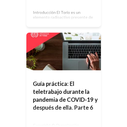
Introducción El Torio es un
elemento radioactivo presente de
forma natural. Su principal isotopo es
el Torio-232. El torio, emite
partículas alfa, aunque entre sus
descendientes también pueden
encontrarse partículas beta y
gamma. Caracteristicas del Torio-
232 En la industria se utiliza en la
fabricación de electrodos
(Tungsteno Toriado) utilizados en la
soldadura TIG AC/DC (También […]
Guía práctica: El
teletrabajo durante la
pandemia de COVID-19 y
después de ella. Parte 6
Copyright © Organización