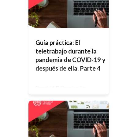
protección de los derechos de
propiedad intelectual en virtud del
protocolo 2 anexo a la Convención
Universal sobre Derecho de Autor.
No obstante, ciertos extractos
breves de estas publicaciones
pueden reproducirse sin
autorización, con […]
Guía práctica: El
teletrabajo durante la
pandemia de COVID-19 y
después de ella. Parte 4
Copyright © Organización
Internacional del Trabajo 2020 –
Primera edición 2020Las
publicaciones de la Oficina
Internacional del Trabajo gozan de la
protección de los derechos de
propiedad intelectual en virtud del
protocolo 2 anexo a la Convención
Universal sobre Derecho de Autor.
No obstante, ciertos extractos