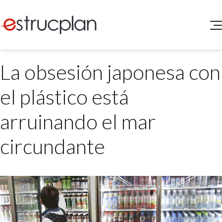
QUIENES SOMOS
La obsesión japonesa con
SERVICIOS
NOVEDADES
Higiene y Seguridad
el plástico está
INGRESAR
Medio Ambiente
ELEG
arruinando el mar
Portal de Clientes
Legislación
Buscador de Legislación
circundante
Matriz Premium
Matriz Profesional