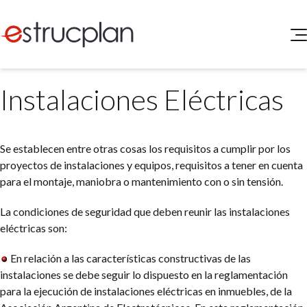
QUIENES SOMOS
Instalaciones Eléctricas
SERVICIOS
NOVEDADES
Higiene y Seguridad
INGRESAR
Medio Ambiente
Se establecen entre otras cosas los requisitos a cumplir por los
ELEG
Portal de Clientes
proyectos de instalaciones y equipos, requisitos a tener en cuenta
Legislación
para el montaje, maniobra o mantenimiento con o sin tensión.
Buscador de Legislación
Matriz Premium
La condiciones de seguridad que deben reunir las instalaciones
eléctricas son:
Matriz Profesional
En relación a las características constructivas de las
instalaciones se debe seguir lo dispuesto en la reglamentación
para la ejecución de instalaciones eléctricas en inmuebles, de la