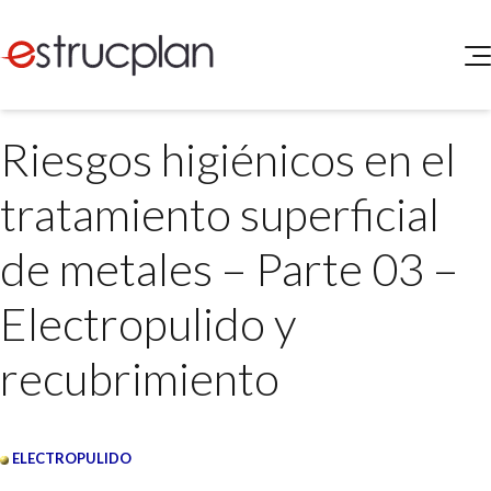
QUIENES SOMOS
Riesgos higiénicos en el
SERVICIOS
NOVEDADES
Higiene y Seguridad
tratamiento superficial
INGRESAR
Medio Ambiente
ELEG
de metales – Parte 03 –
Portal de Clientes
Legislación
Buscador de Legislación
Electropulido y
Matriz Premium
recubrimiento
Matriz Profesional
ELECTROPULIDO