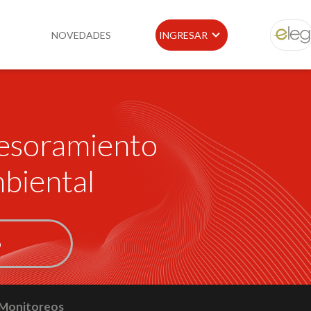
NOVEDADES
INGRESAR
ELEG
idad
Portal de Clientes
sesoramiento
e
Buscador de Legislación
Matriz Premium
biental
Matriz Profesional
o
 Monitoreos