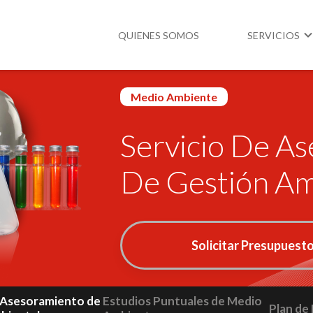
QUIENES SOMOS
SERVICIOS
Medio Ambiente
Higiene y Segur
Servicio De A
Medio Ambient
Legislación
De Gestión Am
Solicitar Presupuest
e Asesoramiento de
Estudios Puntuales de Medio
Plan de