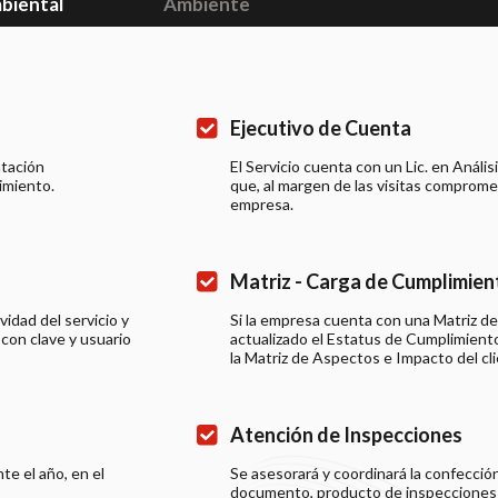
biental
Ambiente
Ejecutivo de Cuenta
ntación
El Servicio cuenta con un Lic. en Anál
imiento.
que, al margen de las visitas comprom
empresa.
Matriz - Carga de Cumplimien
idad del servicio y
Si la empresa cuenta con una Matriz d
con clave y usuario
actualizado el Estatus de Cumplimiento
la Matriz de Aspectos e Impacto del cl
Atención de Inspecciones
te el año, en el
Se asesorará y coordinará la confecció
documento, producto de inspecciones 