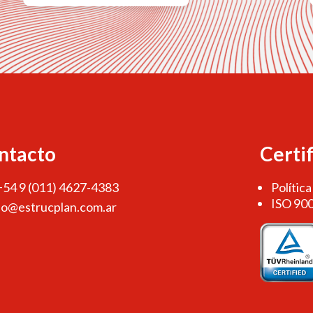
ntacto
Certi
 +54 9 (011) 4627-4383
Política
ISO 90
fo@estrucplan.com.ar