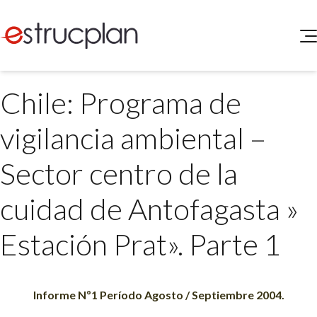
QUIENES SOMOS
Chile: Programa de
SERVICIOS
NOVEDADES
Higiene y Seguridad
vigilancia ambiental –
INGRESAR
Medio Ambiente
ELEG
Sector centro de la
Portal de Clientes
Legislación
Buscador de Legislación
cuidad de Antofagasta »
Matriz Premium
Estación Prat». Parte 1
Matriz Profesional
Informe Nº1 Período Agosto / Septiembre 2004.