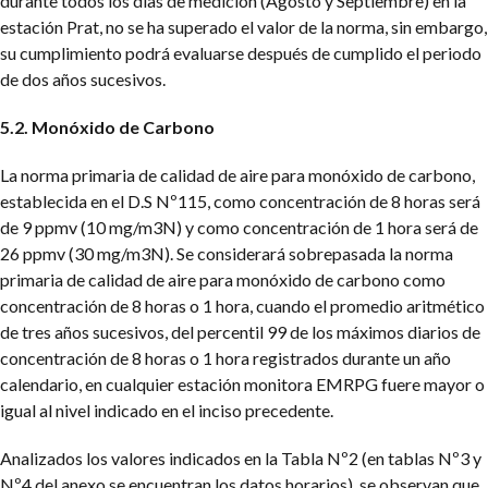
durante todos los días de medición (Agosto y Septiembre) en la
estación Prat, no se ha superado el valor de la norma, sin embargo,
su cumplimiento podrá evaluarse después de cumplido el periodo
de dos años sucesivos.
5.2. Monóxido de Carbono
La norma primaria de calidad de aire para monóxido de carbono,
establecida en el D.S Nº115, como concentración de 8 horas será
de 9 ppmv (10 mg/m3N) y como concentración de 1 hora será de
26 ppmv (30 mg/m3N). Se considerará sobrepasada la norma
primaria de calidad de aire para monóxido de carbono como
concentración de 8 horas o 1 hora, cuando el promedio aritmético
de tres años sucesivos, del percentil 99 de los máximos diarios de
concentración de 8 horas o 1 hora registrados durante un año
calendario, en cualquier estación monitora EMRPG fuere mayor o
igual al nivel indicado en el inciso precedente.
Analizados los valores indicados en la Tabla Nº2 (en tablas Nº3 y
Nº4 del anexo se encuentran los datos horarios), se observan que