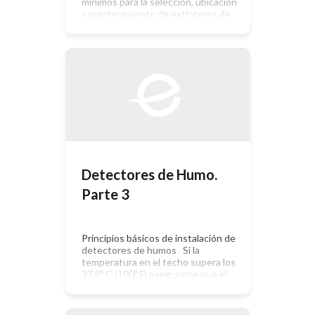
mínimos para la selección, ubicación
y mantenimiento de extintores de
incendio portátiles P_ Los
extintores de Halon 1211 han sido
tradicionalmente instalados en
cuartos con computadoras y otras
áreas donde se prefiere que los
agentes extintores no dejen ningún
residuo. Dada las restricciones sobre
la producción […]
Detectores de Humo.
Parte 3
Principios básicos de instalación de
detectores de humos Si la
temperatura en el techo supera los
37,8º C (100º F) asegurarse que el
detector está homologado para
temperaturas superiores. Hoy día
hay modelos con un campo de