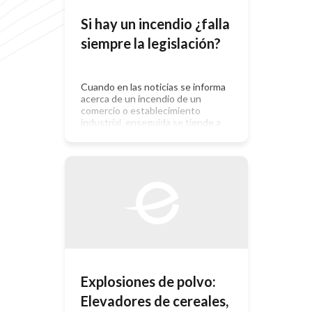
Si hay un incendio ¿falla
siempre la legislación?
Cuando en las noticias se informa
acerca de un incendio de un
comercio o establecimiento
industrial, enseguida se tiende a
pensar que la legislación no es
adecuada, y más cuando hay víctimas
de por medio. Esto aplica en
cualquier parte de nuestro país. En
estos casos, se suele escuchar a la
gente comentar que la […]
Explosiones de polvo:
Elevadores de cereales,