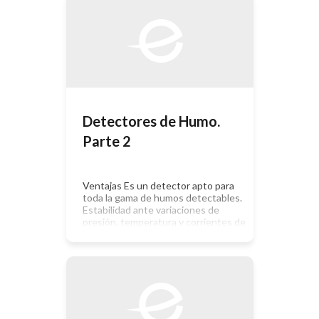
temperaturas muy amplio. No
deberían instalarse en zonas que
puedan causar falsas alarmas.
Estabilidad: Controlarlos al menos
[…]
Detectores de Humo.
Parte 2
Ventajas Es un detector apto para
toda la gama de humos detectables.
Estabilidad ante variaciones de
presión, temperatura y corrientes de
aire. Permite una detección precoz y
es el más universal de todos.
Inconvenientes Da falsas alarmas en
ambientes con aerosoles, polvo, aire
en movimiento, humedad elevada,
concentración de humo de cigarrillos
y variación del […]