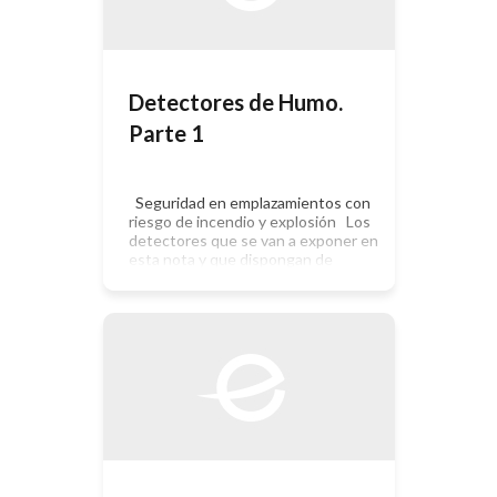
Detectores de Humo.
Parte 1
Seguridad en emplazamientos con
riesgo de incendio y explosión Los
detectores que se van a exponer en
esta nota y que dispongan de
dispositivos electrónicos o
eléctricos requieren la adopción de
unas medidas de protección
especiales en el caso de que vayan a
instalarse en atmósferas que
puedan contener gases, vapores,
nieblas, polvos […]