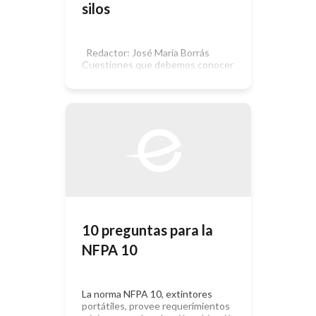
silos
Redactor: José María Borrás
Cuestiones que debemos conocer
Para que ocurra una explosión de
polvo se deben dar cuatro temas:
Polvo en suspensión de aire
atmósfera apropiada de oxigeno
fuente de ignición un recinto total o
parcialmente cerrado Exponer la
visión Esas cuatro condiciones que
expusimos pueden concurrir
simultáneamente en ciertos casos,
[…]
10 preguntas para la
NFPA 10
La norma NFPA 10, extintores
portátiles, provee requerimientos