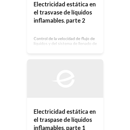
Electricidad estática en
el trasvase de líquidos
inflamables. parte 2
Control de la velocidad de flujo de
líquidos y del sistema de llenado de
recipientes Es recomendable evitar
altas velocidades de flujo a través de
tuberías, asegurando que las
paredes que entren en contacto con
los líquidos ofrezcan una superficie
lo más lisa posible, y controlando
especialmente la presencia de agua
o impurezas por su […]
Electricidad estática en
el traspase de líquidos
inflamables. parte 1