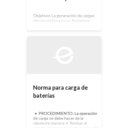
Objetivos La generación de cargas
electrostáticas es un fenómeno
natural, asociado a la propia
estructura atómica de la materia,
que se produce como resultado del
movimiento relativo entre dos
superficies en contacto,
generalmente de sustancias
diferentes, tanto líquidas como
sólidas, una de las cuales, o las dos,
no es buena conductora de la
electricidad. Dos […]
Norma para carga de
baterías
• PROCEDIMIENTO: La operación
de carga se debe hacer de la
siguiente manera: • Revisar el
estado de los tapones de respiración