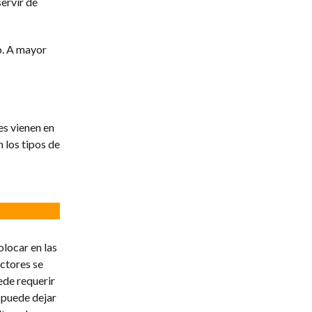
ervir de
o. A mayor
es vienen en
 los tipos de
olocar en las
ectores se
ede requerir
 puede dejar