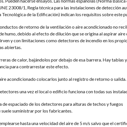
s. Pueden hacerse ensayos. Las normas españolas (Norma Básica 
NE 23008/1, Regla técnica para las instalaciones de detección a
cnológica de la Edificación) indican los requisitos sobre este p
conductos de retorno de la ventilación o aire acondicionado no rec
e humo, debido al efecto de dilución que se origina al aspirar aire 
sirven y con limitaciones como detectores de incendio en los prop
as abiertas.
rreras de calor, bajándolos por debajo de esa barrera. Hay tablas y
ancia para contrarrestar este efecto.
aire acondicionado colocarlos junto al registro de retorno o salida.
tectores una vez el local o edificio funciona con todas sus instala
ia de espaciado de los detectores para alturas de techos y fuegos
suele suministrar por los fabricantes.
plearse hasta una velocidad del aire de 5 m/s salvo que el certif