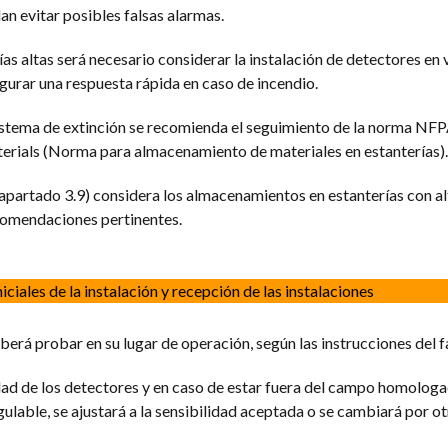
an evitar posibles falsas alarmas.
s altas será necesario considerar la instalación de detectores en 
egurar una respuesta rápida en caso de incendio.
sistema de extinción se recomienda el seguimiento de la norma NF
erials (Norma para almacenamiento de materiales en estanterías).
artado 3.9) considera los almacenamientos en estanterías con al
ecomendaciones pertinentes.
iciales de la instalación y recepción de las instalaciones
berá probar en su lugar de operación, según las instrucciones del f
dad de los detectores y en caso de estar fuera del campo homologa
gulable, se ajustará a la sensibilidad aceptada o se cambiará por ot