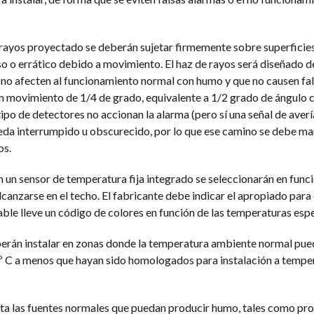
 rayos proyectado se deberán sujetar firmemente sobre superficie
so o errático debido a movimiento. El haz de rayos será diseñado 
o afecten al funcionamiento normal con humo y que no causen fal
 movimiento de 1/4 de grado, equivalente a 1/2 grado de ángulo c
po de detectores no accionan la alarma (pero sí una señal de averí
ueda interrumpido u obscurecido, por lo que ese camino se debe m
os.
 un sensor de temperatura fija integrado se seleccionarán en funci
nzarse en el techo. El fabricante debe indicar el apropiado para
ble lleve un código de colores en función de las temperaturas esp
erán instalar en zonas donde la temperatura ambiente normal pued
0º C a menos que hayan sido homologados para instalación a tempe
enta las fuentes normales que puedan producir humo, tales como pr