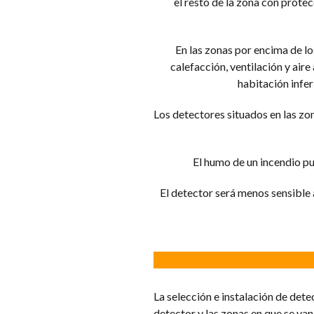
el resto de la zona con protec
En las zonas por encima de l
calefacción, ventilación y aire
habitación infer
Los detectores situados en las zo
El humo de un incendio pu
El detector será menos sensible a
La selección e instalación de dete
detector y las zonas en que se van