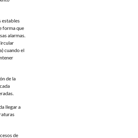
s estables
de forma que
sas alarmas.
ircular
a) cuando el
antener
ón de la
 cada
eradas.
a llegar a
raturas
ocesos de