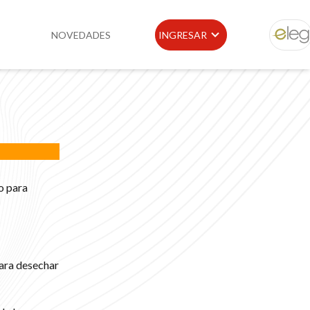
NOVEDADES
INGRESAR
ELEG
idad
Portal de Clientes
e
Buscador de Legislación
Matriz Premium
o para
Matriz Profesional
para desechar