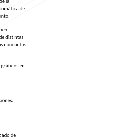
de la
utomática de
unto.
iben
de distintas
ios conductos
 gráficos en
ciones.
icado de