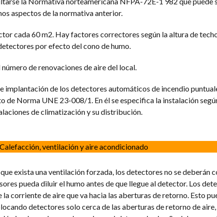
ultarse la Normativa norteamericana NFPA-72E-1 982 que puede s
s aspectos de la normativa anterior.
tor cada 60 m2. Hay factores correctores según la altura de tech
detectores por efecto del cono de humo.
 número de renovaciones de aire del local.
 e implantación de los detectores automáticos de incendio puntual
to de Norma UNE 23-008/1. En él se especifica la instalación según
alaciones de climatización y su distribución.
Calefacción, ventilación y aire acondicionado
n que exista una ventilación forzada, los detectores no se deberán c
usores pueda diluir el humo antes de que llegue al detector. Los det
 la corriente de aire que va hacia las aberturas de retorno. Esto pu
locando detectores solo cerca de las aberturas de retorno de aire,