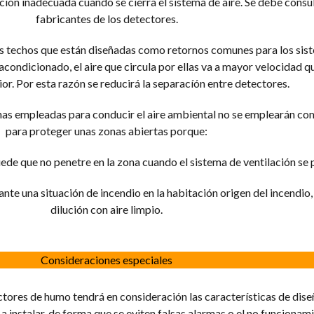
ción inadecuada cuando se cierra el sistema de aire. Se debe consul
fabricantes de los detectores.
os techos que están diseñadas como retornos comunes para los sis
 acondicionado, el aire que circula por ellas va a mayor velocidad qu
ior. Por esta razón se reducirá la separacíón entre detectores.
nas empleadas para conducir el aire ambiental no se emplearán co
para proteger unas zonas abiertas porque:
ede que no penetre en la zona cuando el sistema de ventilación se 
nte una situación de incendio en la habitación origen del incendio,
dilución con aire limpio.
Consideraciones especiales
ctores de humo tendrá en consideración las características de dise
 a instalar, de forma que se eviten falsas alarmas o el no funcionam