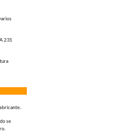
varios
PA 231
tura
abricante.
do se
ro.