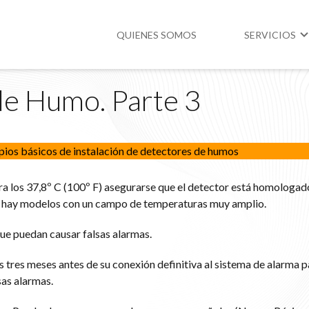
QUIENES SOMOS
SERVICIOS
de Humo. Parte 3
Higiene y Segur
Medio Ambient
pios básicos de instalación de detectores de humos
Legislación
era los 37,8º C (100º F) asegurarse que el detector está homologad
a hay modelos con un campo de temperaturas muy amplio.
ue puedan causar falsas alarmas.
s tres meses antes de su conexión definitiva al sistema de alarma 
sas alarmas.