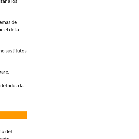
tar a los
temas de
e el de la
mo sustitutos
pare.
 debido a la
ño del
iento