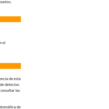
puntos.
n el
encia de esta
de detector,
consultar las
Automática de