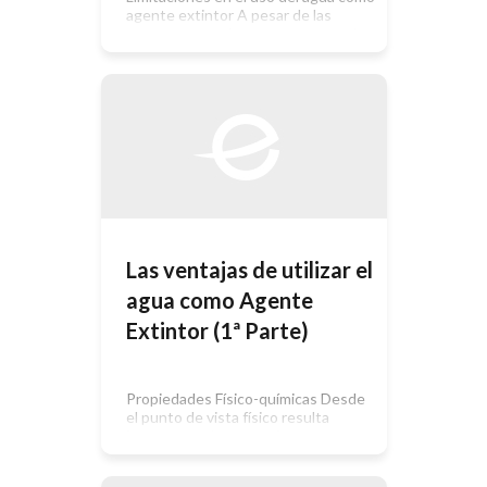
agente extintor A pesar de las
enormes ventajas que presenta el
agua como agente extintor originada
básicamente por sus propiedades
físicas, presenta otras propiedades
que hacen limitar su aplicación a la
hora de utilizarla en un incendio. A
continuación se enumeran algunas
de esas desventajas: Conductividad
eléctrica Las […]
Las ventajas de utilizar el
agua como Agente
Extintor (1ª Parte)
Propiedades Físico-químicas Desde
el punto de vista físico resulta
importante destacar ciertas
propiedades físicas del agua que la
hacen el agente extintor por