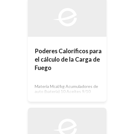
excelencia: * A temperatura
ambiente es un líquido estable. * El
calor de fusión del hielo es de 80 cal/
gr. * Se requiere 1 caloría para elevar
en 1ºC la temperatura […]
Poderes Caloríficos para
el cálculo de la Carga de
Fuego
Materia Mcal/kg Acumuladores de
auto (batería) 10 Aceites 9/10
Acetaldheído 6 Acetamida 5
Acetato de Amilo 8 Acetona 7
Acetileno 12 Acido acético 4 Acido
benzcico 6 Acido cítrico 6 Acrolaína 7
Albúmina vegetal 6 Alcohol amílico
10 Alcohol etílico 6 Algodón 4
Almidón 4 Anilina 9 Antraceno 10
Antracita 8 Blanco de ballena 10 […]