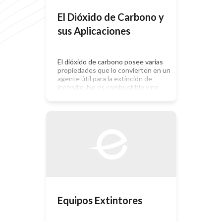
El Dióxido de Carbono y
sus Aplicaciones
El dióxido de carbono posee varias
propiedades que lo convierten en un
agente útil para la extinción de
incendio. No es combustible y no
reacciona con la mayor parte de las
sustancias y proporciona su propia
presión para descargarlo del extintor
o del cilindro donde se almacene. En
forma de gas o como sólido
finamente […]
Equipos Extintores