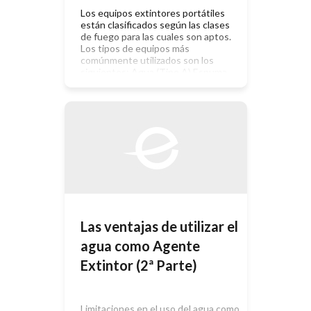
Los equipos extintores portátiles
están clasificados según las clases
de fuego para las cuales son aptos.
Los tipos de equipos más
comúnmente utilizados son los
siguientes: Agua (Tipo A) Espuma
(Tipo AB) Polvo químico (Tipo ABC)
Halones (Tipo ABC) Dióxido de
carbono (Tipo BC) En el cuadro
siguiente se muestra la aplicación de
cada […]
Las ventajas de utilizar el
agua como Agente
Extintor (2ª Parte)
Limitaciones en el uso del agua como