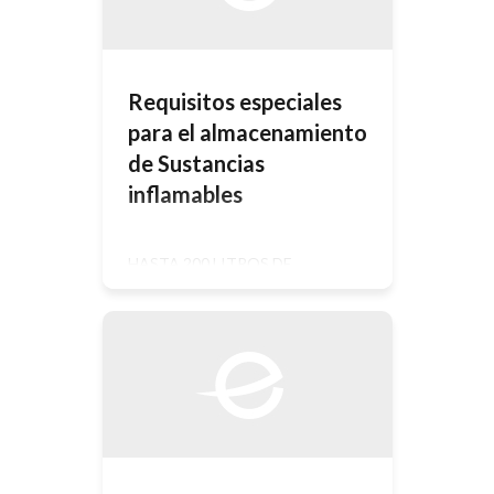
Requisitos especiales
para el almacenamiento
de Sustancias
inflamables
HASTA 200 LITROS DE
SUSTANCIAS INFLAMABLES DE
PRIMERA CATEGORÍA Y SUS
EQUIVALENTES HASTA 500
LITROS DE SUSTANCIAS
INFLAMABLES DE PRIMERA
CATEGORÍA Y SUS
EQUIVALENTES DE 500 LITROS A
10.000 LITROS DE SUSTANCIAS
INFLAMABLES DE PRIMERA
CATEGORÍA Y SUS
EQUIVALENTES Poseer piso
impermeable y estanterías