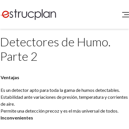
QUIENES SOMOS
Detectores de Humo.
SERVICIOS
NOVEDADES
Higiene y Seguridad
Parte 2
INGRESAR
Medio Ambiente
ELEG
Portal de Clientes
Legislación
Ventajas
Buscador de Legislación
Matriz Premium
Es un detector apto para toda la gama de humos detectables.
Estabilidad ante variaciones de presión, temperatura y corrientes
Matriz Profesional
de aire.
Permite una detección precoz y es el más universal de todos.
Inconvenientes