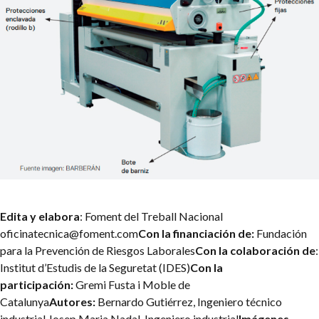
Edita y elabora
: Foment del Treball Nacional
oficinatecnica@foment.com
Con la financiación de:
Fundación
para la Prevención de Riesgos Laborales
Con la colaboración de
:
Institut d’Estudis de la Seguretat (IDES)
Con la
participación:
Gremi Fusta i Moble de
Catalunya
Autores:
Bernardo Gutiérrez, Ingeniero técnico
industrial Josep Maria Nadal, Ingeniero industrial
Imágenes