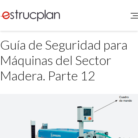
QUIENES SOMOS
Guía de Seguridad para
SERVICIOS
NOVEDADES
Higiene y Seguridad
Máquinas del Sector
INGRESAR
Medio Ambiente
ELEG
Madera. Parte 12
Portal de Clientes
Legislación
Buscador de Legislación
Matriz Premium
Matriz Profesional