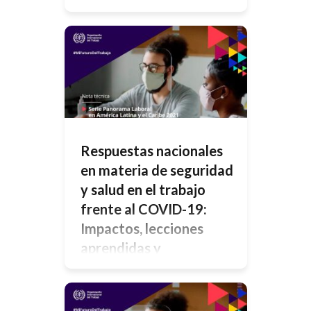
Los sistemas de protección de las
máquinas deben estar asociados al
riesgo que pudieran generar, con el
objetivo de eliminar o reducir la
posibilidad de ocurrencia de un
accidente. Estos sistemas deben
implementarse en forma conjunta
con la supervisión del servicio de
higiene y seguridad, el
entrenamiento de los trabajadores
en el uso de la […]
Respuestas nacionales
en materia de seguridad
y salud en el trabajo
frente al COVID-19:
Impactos, lecciones
aprendidas y
oportunidades para el
futuro. Parte 5