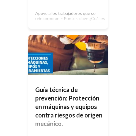
Apoyo a los trabajadores que se
reincorporan – Puntos clave ¿Cuál es
la experiencia después de la COVID?
Aunque aún nos queda materia por
conocer sobre los efectos de la
COVID-19, ya sabemos que: Una de
cada cinco personas presenta
síntomas al cabo de cuatro semanas,
y una de cada diez presenta
síntomas durante doce […]
Guía técnica de
prevención: Protección
en máquinas y equipos
contra riesgos de origen
mecánico.