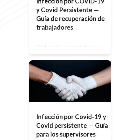
Infección por COVID-19
y Covid Persistente —
Guía de recuperación de
trabajadores
Colaboración entre trabajadores y
empresarios Tras las tensiones
extraordinarias, tanto físicas como
psicológicas, que conlleva sufrir una
infección por COVID-19 o covid
persistente, puede resultar difícil
reincorporarse al trabajo. Es posible
que le cueste realizar sus
actividades cotidianas, pero que
tenga que trabajar por razones
económicas o sociales, por el bien de
su salud mental. […]
Infección por Covid-19 y
Covid persistente — Guía
para los supervisores