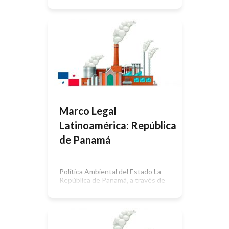
Aplicación Autoridad de Aplicación
Aprovechamiento de las Aguas
Públicas Usos Comunes Usos
Especiales Uso Industrial Régimen
de Utilización de las Aguas Públicas
Aguas Subterráneas Uso Racional y
Eficiente del Agua Policías de Aguas
y Contravenciones […]
Marco Legal
Latinoamérica: República
de Panamá
Política Ambiental del Estado La
República de Panamá, a través de
su Constitución Política, establece
en su Título III los derechos y
deberes individuales y sociales,
garantizando a la población vivir en
un ambiente sano y libre de