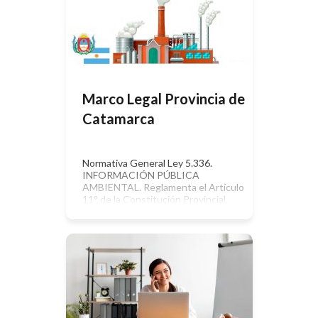
contaminación, en donde el aire, el
agua y los alimentos satisfagan los
requerimientos del desarrollo
adecuado de la […]
Marco Legal Provincia de
Catamarca
Normativa General Ley 5.336.
INFORMACIÓN PÚBLICA
AMBIENTAL. Reglamenta el Artículo
11° de la Constitución Provincial,
con el objeto de regular el derecho
de acceso a la Información Pública,
como así también a la Información
Pública Ambiental. Flora y Fauna La
Ley 5.311 establece el Primer
Ordenamiento Ambiental y
Territorial del Bosque Nativo de la
Provincia. […]