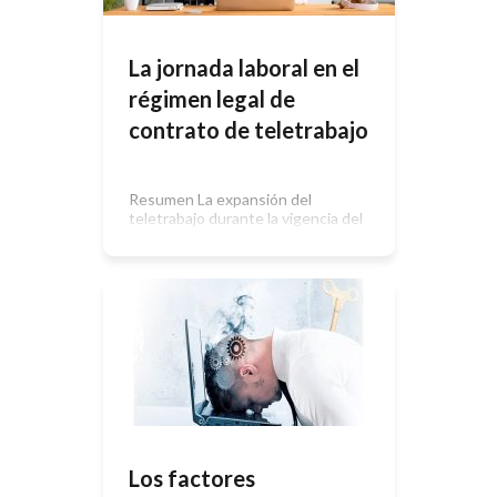
La jornada laboral en el
régimen legal de
contrato de teletrabajo
Resumen La expansión del
teletrabajo durante la vigencia del
Aislamiento Social, Preventivo y
Obligatorio (ASPO), instaurado por
el decreto 297/2020,, quedisponía
que, durante su vigencia, las
personas permanezcan “en sus
residencias”, debiendo “abstenerse
de concurrir a sus lugares de trabajo”
(art. 2°) –medida de restricción a la
circulación establecida por el Poder
Ejecutivo nacional para […]
Los factores