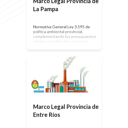
Marco Legal Provincia de
La Pampa
Normativa General Ley 3.195 de
política ambiental provincial,
complementando los presupuestos
mínimos establecidos en la Ley
25.675 -General del Ambiente-, para
la implementación del desarrollo
sustentable y la preservación de la
diversidad biológica en el territorio
de la Provincia de La Pampa. Decreto
674/22. Aprueba la Reglamentación
parcial de la Ley N° 3195, Ley
Ambiental […]
Marco Legal Provincia de
Entre Ríos