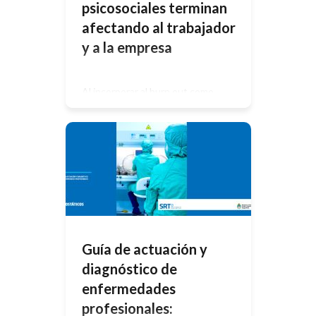
psicosociales terminan
afectando al trabajador
y a la empresa
Al incorporar al burn out como
«síntoma laboral», la OMS visibiliza
una problemática común, que
impacta no sólo en las personas y en
sus familias La semana pasada, se
conoció que la Organización Mundial
de la Salud ( OMS), incorporó al
desgaste profesional, conocido
como «burn-out», en la Clasificación
Internacional de Enfermedades, que
se utiliza para […]
Guía de actuación y
diagnóstico de
enfermedades
profesionales: