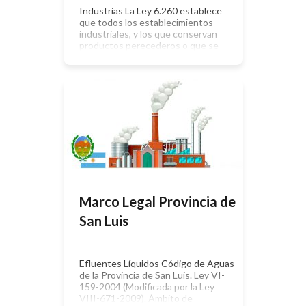
Industrias La Ley 6.260 establece
que todos los establecimientos
industriales, y los que conservan
productos perecederos o que se
radiquen en el territorio de la
Provincia, para su habilitación y
funcionamiento deberán dar estricto
cumplimiento a las disposiciones
sobre ubicación, construcción,
instalación y equipamiento que
establece la presente ley, con el
objeto de preservar el medio
ambiente. Se […]
Marco Legal Provincia de
San Luis
Efluentes Líquidos Código de Aguas
de la Provincia de San Luis. Ley VI-
159-2004 (Modificada por la Ley
VIII-671-2009). Ámbito de