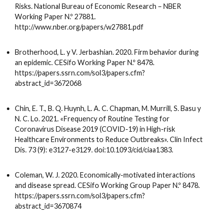
Risks. National Bureau of Economic Research – NBER
Working Paper N.º 27881.
http://www.nber.org/papers/w27881.pdf
Brotherhood, L. y V. Jerbashian. 2020. Firm behavior during
an epidemic. CESifo Working Paper N.º 8478.
https://papers.ssrn.com/sol3/papers.cfm?
abstract_id=3672068
Chin, E. T., B. Q. Huynh, L. A. C. Chapman, M. Murrill, S. Basu y
N. C. Lo. 2021. «Frequency of Routine Testing for
Coronavirus Disease 2019 (COVID-19) in High-risk
Healthcare Environments to Reduce Outbreaks». Clin Infect
Dis. 73 (9): e3127-e3129. doi:10.1093/cid/ciaa1383.
Coleman, W. J. 2020. Economically-motivated interactions
and disease spread. CESifo Working Group Paper N.º 8478.
https://papers.ssrn.com/sol3/papers.cfm?
abstract_id=3670874