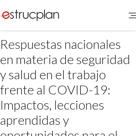
QUIENES SOMOS
Respuestas nacionales
SERVICIOS
NOVEDADES
Higiene y Seguridad
en materia de seguridad
INGRESAR
Medio Ambiente
ELEG
y salud en el trabajo
Portal de Clientes
Legislación
Buscador de Legislación
frente al COVID-19:
Matriz Premium
Impactos, lecciones
Matriz Profesional
aprendidas y
oportunidades para el