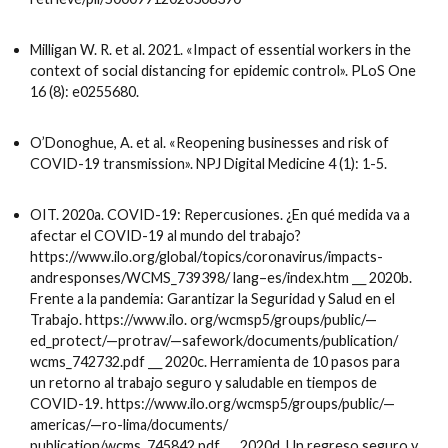
Milligan W. R. et al. 2021. «Impact of essential workers in the
context of social distancing for epidemic control». PLoS One
16 (8): e0255680.
O’Donoghue, A. et al. «Reopening businesses and risk of
COVID-19 transmission». NPJ Digital Medicine 4 (1): 1-5.
OIT. 2020a. COVID-19: Repercusiones. ¿En qué medida va a
afectar el COVID-19 al mundo del trabajo?
https://www.ilo.org/global/topics/coronavirus/impacts-
andresponses/WCMS_739398/ lang–es/index.htm ⸏ 2020b.
Frente a la pandemia: Garantizar la Seguridad y Salud en el
Trabajo. https://www.ilo. org/wcmsp5/groups/public/—
ed_protect/—protrav/—safework/documents/publication/
wcms_742732.pdf ⸏ 2020c. Herramienta de 10 pasos para
un retorno al trabajo seguro y saludable en tiempos de
COVID-19. https://www.ilo.org/wcmsp5/groups/public/—
americas/—ro-lima/documents/
publication/wcms_745842.pdf ⸏ 2020d. Un regreso seguro y