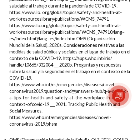
saludable al trabajo durante la pandemia de COVID-19.
https://www.ilo. org/global/topics/safety-and-health-at-
work/resourceslibrary/publications/WCMS_74791
https://www.ilo.org/global/topics/safety-and-health-at-
work/resourceslibrary/publications/ WCMS_747910/lang–
es/index.htm0/lang–es/index.htm OMS (Organización
Mundial de la Salud). 2020a. Consideraciones relativas a las
medidas de salud pública y sociales en el lugar de trabajo en el
contexto de la COVID-19. https://apps.who.int/iris/
handle/10665/332084 ⸏ 2020b. Preguntas y respuestas
sobre la salud y la seguridad en el trabajo en el contexto de la
COVID-19.
https://www.who.int/es/emergencies/diseases/novel-
coronavirus2019/question-andanswers-hub/q-a-detail/q-
a-tips-for-health-and-safety-at-the-workplace-in-the-
context-ofcovid-19 ⸏ 2021. Tracking Public Health and
Social Measures.
https://www.who.int/emergencies/diseases/ novel-
coronavirus-2019/phsm
OMS (Organización Mundial de la Salud) y OIT. 2021. COVID-