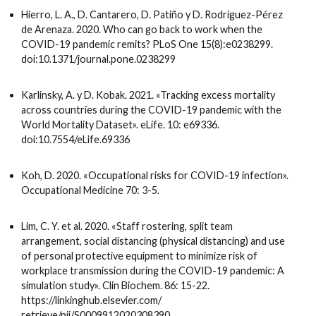
Hierro, L. A., D. Cantarero, D. Patiño y D. Rodríguez-Pérez
de Arenaza. 2020. Who can go back to work when the
COVID-19 pandemic remits? PLoS One 15(8):e0238299.
doi:10.1371/journal.pone.0238299
Karlinsky, A. y D. Kobak. 2021. «Tracking excess mortality
across countries during the COVID-19 pandemic with the
World Mortality Dataset». eLife. 10: e69336.
doi:10.7554/eLife.69336
Koh, D. 2020. «Occupational risks for COVID-19 infection».
Occupational Medicine 70: 3-5.
Lim, C. Y. et al. 2020. «Staff rostering, split team
arrangement, social distancing (physical distancing) and use
of personal protective equipment to minimize risk of
workplace transmission during the COVID-19 pandemic: A
simulation study». Clin Biochem. 86: 15-22.
https://linkinghub.elsevier.com/
retrieve/pii/S0009912020308390