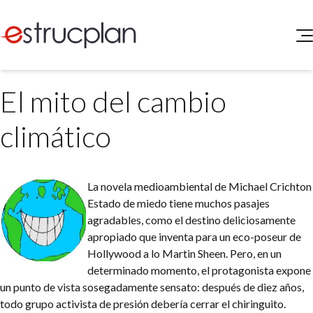
QUIENES SOMOS
El mito del cambio
SERVICIOS
NOVEDADES
Higiene y Seguridad
climático
INGRESAR
Medio Ambiente
ELEG
Portal de Clientes
Legislación
La novela medioambiental de Michael Crichton
Buscador de Legislación
Estado de miedo tiene muchos pasajes
Matriz Premium
agradables, como el destino deliciosamente
apropiado que inventa para un eco-poseur de
Matriz Profesional
Hollywood a lo Martin Sheen. Pero, en un
determinado momento, el protagonista expone
un punto de vista sosegadamente sensato: después de diez años,
todo grupo activista de presión debería cerrar el chiringuito.