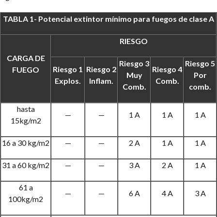
TABLA 1- Potencial extintor mínimo para fuegos de clase A
RIESGO
CARGA DE
Riesgo 3
Riesgo 5
Riesgo 1
Riesgo 2
Riesgo 4
FUEGO
Muy
Por
Explos.
Inflam.
Comb.
Comb.
comb.
hasta
—
—
1 A
1 A
1 A
15kg/m2
16 a 30 kg/m2
—
—
2 A
1 A
1 A
31 a 60 kg/m2
—
—
3 A
2 A
1 A
61 a
—
—
6 A
4 A
3 A
100kg/m2