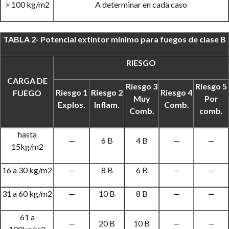
> 100 kg/m2
A determinar en cada caso
TABLA 2- Potencial extintor mínimo para fuegos de clase B
RIESGO
CARGA DE
Riesgo 3
Riesgo 5
Riesgo 1
Riesgo 2
Riesgo 4
FUEGO
Muy
Por
Explos.
Inflam.
Comb.
Comb.
comb.
hasta
—
6 B
4 B
—
—
15kg/m2
16 a 30 kg/m2
—
8 B
6 B
—
—
31 a 60 kg/m2
—
10 B
8 B
—
—
61 a
—
20 B
10 B
—
—