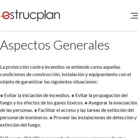
QUIENES SOMOS
Aspectos Generales
SERVICIOS
NOVEDADES
Higiene y Seguridad
INGRESAR
Medio Ambiente
La protección contra incendios se entiende como aquellas
ELEG
Portal de Clientes
condiciones de construcción, instalación y equipamiento con el
Legislación
objeto de garantizar las siguientes situaciones:
Buscador de Legislación
Matriz Premium
Evitar la iniciación de incendios.
Evitar la propagación del
fuego y los efectos de los gases tóxicos.
Asegurar la evacuación
Matriz Profesional
de las personas.
Facilitar el acceso y las tareas de extinción del
personal de bomberos.
Proveer las instalaciones de detección y
extinción del fuego.