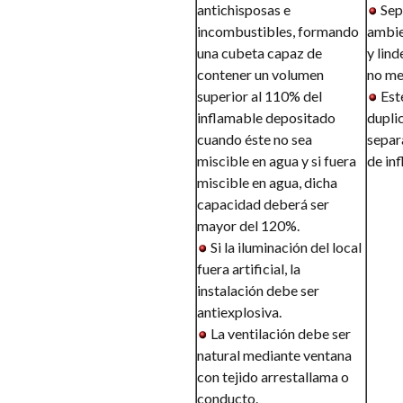
antichisposas e
Sep
incombustibles, formando
ambien
una cubeta capaz de
y lind
contener un volumen
no me
superior al 110% del
Est
inflamable depositado
duplic
cuando éste no sea
separ
miscible en agua y si fuera
de in
miscible en agua, dicha
capacidad deberá ser
mayor del 120%.
Si la iluminación del local
fuera artificial, la
instalación debe ser
antiexplosiva.
La ventilación debe ser
natural mediante ventana
con tejido arrestallama o
conducto.