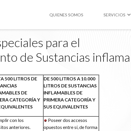
QUIENES SOMOS
SERVICIOS
peciales para el
Higiene y Segur
to de Sustancias inflama
Medio Ambient
Legislación
A 500 LITROS DE
DE 500 LITROS A 10.000
ANCIAS
LITROS DE SUSTANCIAS
AMABLES DE
INFLAMABLES DE
ERA CATEGORÍA Y
PRIMERA CATEGORÍA Y
EQUIVALENTES
SUS EQUIVALENTES
plir con los
Poseer dos accesos
itos anteriores.
opuestos entre sí, de forma