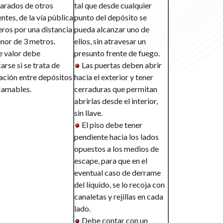
arados de otros
tal que desde cualquier
tes, de la vía pública
punto del depósito se
eros por una distancia
pueda alcanzar uno de
nor de 3 metros.
ellos, sin atravesar un
e valor debe
presunto frente de fuego.
arse si se trata de
Las puertas deben abrir
ación entre depósitos
hacia el exterior y tener
flamables.
cerraduras que permitan
abrirlas desde el interior,
sin llave.
El piso debe tener
pendiente hacia los lados
opuestos a los medios de
escape, para que en el
eventual caso de derrame
del líquido, se lo recoja con
canaletas y rejillas en cada
lado.
Debe contar con un