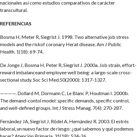
nacionales así como estudios comparativos de carácter
transcultural.
REFERENCIAS
Bosma H, Meter R, Siegrist J. 1998. Two alternative job stress
models and the riskof coronary Herat disease. Am J Public
Health. 1(18): 69-74.
De Jonge J, Bosma H, Peter R, Siegrist J. 2000a. Job strain, effort-
reward imbalanceand employee well being: a large-scale cross-
sectional study. Soc Sci Med.50(2000): 1317-1327.
————. Dollard M, Dormann C, Le Blanc P, Houtman I. 2000b.
The demand-contol model: specific demands, specific control,
and well-defined groups. Int J Stress Manag. 7(4): 270-287.
Fernández JA, Siegrist J, Rödel A, Hernández R. 2003. El estrés
laboral, un nuevo factor de riesgo: ¿qué sabemos y qué podemos
hacer? Atención Primaria. 31(18): 524-26.