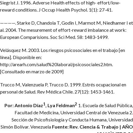
Siegrist J. 1996. Adverse Health effects of high- effort/low-
reward conditions. J Occup Health Psychol. 1(1): 27-41.
————. Starke D, Chandola T, Godin I, Marmot M, Niedhamer I et
al. 2004. The mesurement of effort-reward imbalance at work:
European Comparisions. Soc Sci Med. 58: 1483-1499.
Velásquez M. 2003. Los riesgos psicosociales en el trabajo [en
línea]. Disponible en:
http://arearh.com/salud%20laboral/psicosociales2.htm.
[Consultado en marzo de 2009]
Trucco M, Valenzuela P, Trucco D. 1999. Estrés ocupacional en
personal de Salud. Rev Médica Chile. 27(12): 1453-1461.
1
2
Por: Antonio Díaz
, Lya Feldman
1. Escuela de Salud Pública,
Facultad de Medicina, Universidad Central de Venezuela
2.
Sección de Psicofisiología y Conducta Humana, Universidad
Simón Bolívar. Venezuela
Fuente: Rev. Ciencia & Trabajo | AÑO