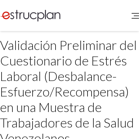
QUIENES SOMOS
Validación Preliminar del
SERVICIOS
NOVEDADES
Higiene y Seguridad
Cuestionario de Estrés
INGRESAR
Medio Ambiente
ELEG
Laboral (Desbalance-
Portal de Clientes
Legislación
Buscador de Legislación
Esfuerzo/Recompensa)
Matriz Premium
en una Muestra de
Matriz Profesional
Trabajadores de la Salud
Venezolanos