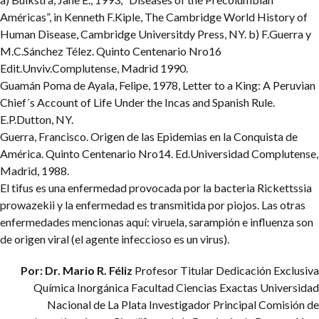
Américas”, in Kenneth F.Kiple, The Cambridge World History of
Human Disease, Cambridge Universitdy Press, NY. b) F.Guerra y
M.C.Sánchez Télez. Quinto Centenario Nro16
Edit.Unviv.Complutense, Madrid 1990.
Guamán Poma de Ayala, Felipe, 1978, Letter to a King: A Peruvian
Chief´s Account of Life Under the Incas and Spanish Rule.
E.P.Dutton, NY.
Guerra, Francisco. Origen de las Epidemias en la Conquista de
América. Quinto Centenario Nro14. Ed.Universidad Complutense,
Madrid, 1988.
El tifus es una enfermedad provocada por la bacteria Rickettssia
prowazekii y la enfermedad es transmitida por piojos. Las otras
enfermedades mencionas aquí: viruela, sarampión e influenza son
de origen viral (el agente infeccioso es un virus).
Por: Dr. Mario R. Féliz
Profesor Titular Dedicación Exclusiva
Química Inorgánica
Facultad Ciencias Exactas
Universidad
Nacional de La Plata
Investigador Principal
Comisión de