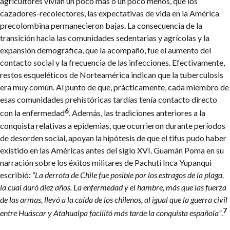
agricultores vivían un poco más o un poco menos, que los
cazadores-recolectores, las expectativas de vida en la América
precolombina permanecieron bajas. La consecuencia de la
transición hacia las comunidades sedentarias y agrícolas y la
expansión demográfica, que la acompañó, fue el aumento del
contacto social y la frecuencia de las infecciones.
Efectivamente,
restos esqueléticos de Norteamérica indican que la tuberculosis
era muy común. Al punto de que, prácticamente, cada miembro de
esas comunidades prehistóricas tardías tenía contacto directo
6
con la enfermedad
. Además, las tradiciones anteriores a la
conquista relativas a epidemias, que ocurrieron durante períodos
de desorden social, apoyan la hipótesis de que el tifus pudo haber
existido en las Américas antes del siglo XVI. Guamán Poma en su
narración sobre los éxitos militares de Pachuti Inca Yupanqui
escribió:
“La derrota de Chile fue posible por los estragos de la plaga,
la cual duró diez años. La enfermedad y el hambre, más que las fuerza
de las armas, llevó a la caída de los chilenos, al igual que la guerra civil
7
entre Huáscar y Atahualpa facilitó más tarde la conquista española”
.