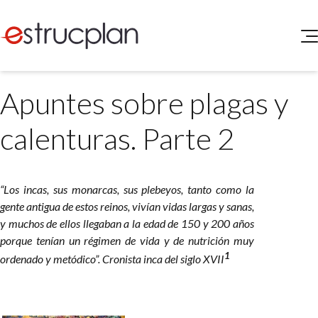
QUIENES SOMOS
Apuntes sobre plagas y
SERVICIOS
NOVEDADES
Higiene y Seguridad
calenturas. Parte 2
INGRESAR
Medio Ambiente
ELEG
Portal de Clientes
Legislación
“Los incas, sus monarcas, sus plebeyos, tanto como la
Buscador de Legislación
gente antigua de estos reinos, vivían vidas largas y sanas,
Matriz Premium
y muchos de ellos llegaban a la edad de 150 y 200 años
porque tenían un régimen de vida y de nutrición muy
Matriz Profesional
1
ordenado y metódico”.
Cronista inca del siglo XVII