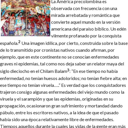
La América precolombina es
observada con frecuencia con una
mirada arrebatada y romántica que
convierte aquel mundo en la versión
americana del paraíso bíblico. Un edén
vilmente profanado por la conquista
2
española.
Una imagen idílica, por cierto, construida sobre la base
de lo transmitido por cronistas nativos cuando afirman, por
ejemplo, que en este continente no se conocían enfermedades
graves ni epidemias, tal como nos deja saber un relator maya del
3
siglo dieciocho en el Chilam Balam
: “En ese tiempo no había
enfermedad, no tenían huesos adoloridos; no tenían fiebre alta; en
ese tiempo no tenían viruela…..”
Es verdad que los conquistadores
trajeron consigo algunas enfermedades del viejo mundo como la
viruela y el sarampión y que las epidemias, originadas en su
propagación, ocasionaron gran sufrimiento y mortandad dando
pábulo, entre los escritores nativos, a la idea de que el pasado
había sido una época relativamente libre de enfermedades.
Tiempos aquellos durante la cuales las vidas de la gente eran más