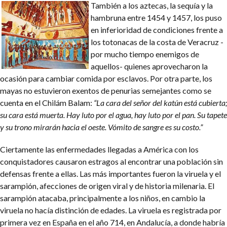
También a los aztecas, la sequía y la
hambruna entre 1454 y 1457, los puso
en inferioridad de condiciones frente a
los totonacas de la costa de Veracruz -
por mucho tiempo enemigos de
aquellos- quienes aprovecharon la
ocasión para cambiar comida por esclavos. Por otra parte, los
mayas no estuvieron exentos de penurias semejantes como se
cuenta en el Chilám Balam:
“La cara del señor del katún está cubierta;
su cara está muerta. Hay luto por el agua, hay luto por el pan. Su tapete
y su trono mirarán hacia el oeste. Vómito de sangre es su costo.”
Ciertamente las enfermedades llegadas a América con los
conquistadores causaron estragos al encontrar una población sin
defensas frente a ellas. Las más importantes fueron la viruela y el
sarampión, afecciones de origen viral y de historia milenaria. El
sarampión atacaba, principalmente a los niños, en cambio la
viruela no hacía distinción de edades.
La viruela es registrada por
primera vez en España en el año 714, en Andalucía, a donde habría