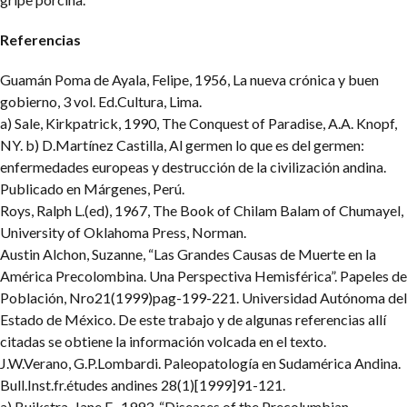
Referencias
Guamán Poma de Ayala, Felipe, 1956, La nueva crónica y buen
gobierno, 3 vol. Ed.Cultura, Lima.
a) Sale, Kirkpatrick, 1990, The Conquest of Paradise, A.A. Knopf,
NY. b) D.Martínez Castilla, Al germen lo que es del germen:
enfermedades europeas y destrucción de la civilización andina.
Publicado en Márgenes, Perú.
Roys, Ralph L.(ed), 1967, The Book of Chilam Balam of Chumayel,
University of Oklahoma Press, Norman.
Austin Alchon, Suzanne, “Las Grandes Causas de Muerte en la
América Precolombina. Una Perspectiva Hemisférica”. Papeles de
Población, Nro21(1999)pag-199-221. Universidad Autónoma del
Estado de México. De este trabajo y de algunas referencias allí
citadas se obtiene la información volcada en el texto.
J.W.Verano, G.P.Lombardi. Paleopatología en Sudamérica Andina.
Bull.Inst.fr.études andines 28(1)[1999]91-121.
a) Buikstra, Jane E., 1993, “Diseases of the Precolumbian