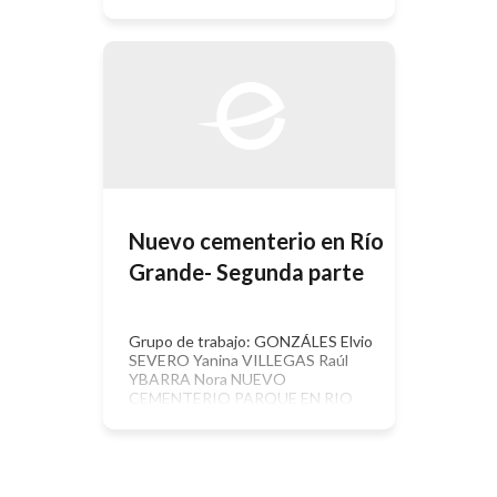
GRANDE INTRODUCCION
GENERAL Desde la década del 70 en
la Patagonia, se ha ido consolidando
un fenómeno que ha provocado un
progreso en muchos sentido, y un
enfrentar de un sin número de
problemas aparejados con ellos en
otro […]
Nuevo cementerio en Río
Grande- Segunda parte
Grupo de trabajo: GONZÁLES Elvio
SEVERO Yanina VILLEGAS Raúl
YBARRA Nora NUEVO
CEMENTERIO PARQUE EN RIO
GRANDE • ESTUDIO POR
SEPARADO DE SUPERFICIES
BOVEDA: Nos ajustamos a lo
dispuesto por la ordenanza municipal
vigente, lo existente y las