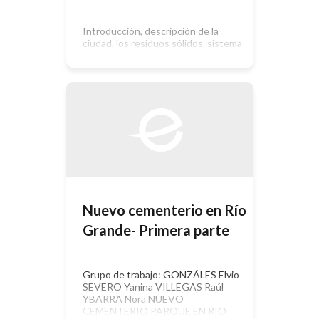
Introducción, descripción de la
ciudad, los residuos sólidos, sistema
legal, análisis histórico, identificación
de impactos, matriz de Leopold; plan
de mitigación, conclusiones,
bibliografía
Nuevo cementerio en Río
Grande- Primera parte
Grupo de trabajo: GONZÁLES Elvio
SEVERO Yanina VILLEGAS Raúl
YBARRA Nora NUEVO
CEMENTERIO PARQUE EN RIO