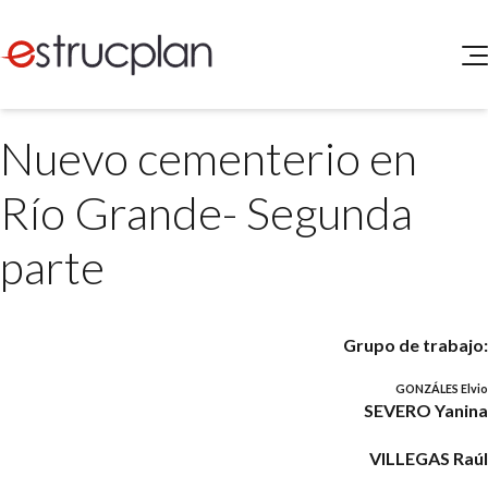
QUIENES SOMOS
Nuevo cementerio en
SERVICIOS
NOVEDADES
Higiene y Seguridad
Río Grande- Segunda
INGRESAR
Medio Ambiente
ELEG
parte
Portal de Clientes
Legislación
Buscador de Legislación
Matriz Premium
Grupo de trabajo:
Matriz Profesional
GONZÁLES Elvio
SEVERO Yanina
VILLEGAS Raúl