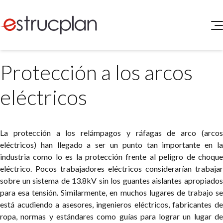
QUIENES SOMOS
Protección a los arcos
SERVICIOS
NOVEDADES
Higiene y Seguridad
eléctricos
INGRESAR
Medio Ambiente
ELEG
Portal de Clientes
Legislación
La protección a los relámpagos y ráfagas de arco (arcos
Buscador de Legislación
eléctricos) han llegado a ser un punto tan importante en la
Matriz Premium
industria como lo es la protección frente al peligro de choque
eléctrico. Pocos trabajadores eléctricos considerarían trabajar
Matriz Profesional
sobre un sistema de 13.8kV sin los guantes aislantes apropiados
para esa tensión. Similarmente, en muchos lugares de trabajo se
está acudiendo a asesores, ingenieros eléctricos, fabricantes de
ropa, normas y estándares como guías para lograr un lugar de