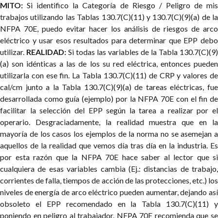
MITO:
Si identifico la Categoría de Riesgo / Peligro de mi
trabajos utilizando las Tablas 130.7(C)(11) y 130.7(C)(9)(a) de la
NFPA 70E, puedo evitar hacer los análisis de riesgos de arco
eléctrico y usar esos resultados para determinar que EPP debo
utilizar.
REALIDAD:
Si todas las variables de la Tabla 130.7(C)(9)
(a) son idénticas a las de los su red eléctrica, entonces pueden
utilizarla con ese fin. La Tabla 130.7(C)(11) de CRP y valores de
cal/cm junto a la Tabla 130.7(C)(9)(a) de tareas eléctricas, fue
desarrollada como guía (ejemplo) por la NFPA 70E con el fin de
facilitar la selección del EPP según la tarea a realizar por el
operario. Desgraciadamente, la realidad muestra que en la
mayoría de los casos los ejemplos de la norma no se asemejan a
aquellos de la realidad que vemos día tras día en la industria. Es
por esta razón que la NFPA 70E hace saber al lector que si
cualquiera de esas variables cambia (Ej.: distancias de trabajo,
corrientes de falla, tiempos de acción de las protecciones, etc.) los
niveles de energía de arco eléctrico pueden aumentar, dejando así
obsoleto el EPP recomendado en la Tabla 130.7(C)(11) y
poniendo en peligro al trabajador.
NFPA 70E recomienda que s