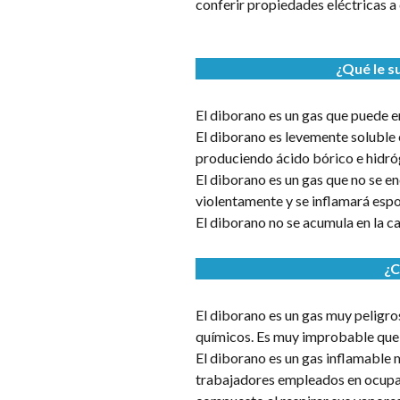
conferir propiedades eléctricas a 
¿Qué le s
El diborano es un gas que puede 
El diborano es levemente soluble
produciendo ácido bórico e hidró
El diborano es un gas que no se en
violentamente y se inflamará es
El diborano no se acumula en la c
¿C
El diborano es un gas muy peligr
químicos. Es muy improbable que 
El diborano es un gas inflamable 
trabajadores empleados en ocupac