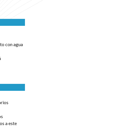
cto con agua
á
orios
os
os a este