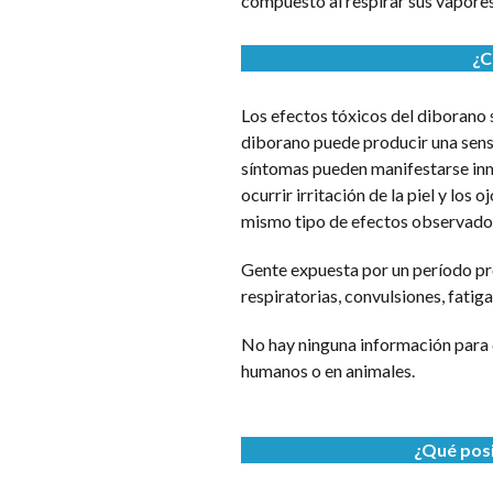
compuesto al respirar sus vapores
¿C
Los efectos tóxicos del diborano 
diborano puede producir una sensac
síntomas pueden manifestarse inm
ocurrir irritación de la piel y lo
mismo tipo de efectos observado
Gente expuesta por un período pro
respiratorias, convulsiones, fati
No hay ninguna información para d
humanos o en animales.
¿Qué posi