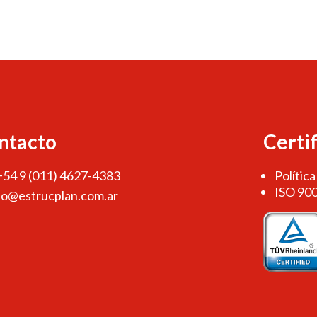
ntacto
Certi
 +54 9 (011) 4627-4383
Política
ISO 90
fo@estrucplan.com.ar