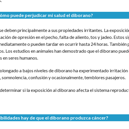
.
ómo puede perjudicar mi salud el diborano?
se deben principalmente a sus propiedades irritantes. La exposició
ión de opresión en el pecho, falta de aliento, tos y jadeo. Estos s
ediatamente o pueden tardar en ocurrir hasta 24 horas. También
s ojos. Los estudios en animales han demostrado que el diborano pued
s en seres humanos.
longado a bajos niveles de diborano ha experimentado irritación d
ga, somnolencia, confusión y ocasionalmente, temblores pasajeros.
eterminar si la exposición al diborano afecta el sistema reproduc
bilidades hay de que el diborano produzca cáncer?