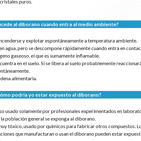
cristales puros.
ucede al diborano cuando entra al medio ambiente?
encenderse y explotar espontáneamente a temperatura ambiente.
 en agua, pero se descompone rápidamente cuando entra en conta
geno gaseoso, el que es sumamente inflamable.
cuentra en el suelo. Si se libera al suelo probablemente reaccionar
pontáneamente.
adena alimentaria.
ómo podría yo estar expuesto al diborano?
oso usado solamente por profesionales experimentados en laborat
la población general se exponga al diborano.
muy tóxico, usado por químicos para fabricar otros compuestos. L
iones que manufacturan o usan el diborano pueden estar expuest