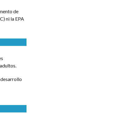
amento de
C) ni la EPA
es
adultos.
 desarrollo