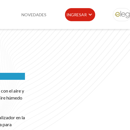
NOVEDADES
INGRESAR
ELEG
idad
Portal de Clientes
e
Buscador de Legislación
Matriz Premium
Matriz Profesional
con el aire y
aire húmedo
lizador en la
a para