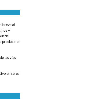
n breve al
ignos y
 puede
e producir el
e las vías
tivo en seres