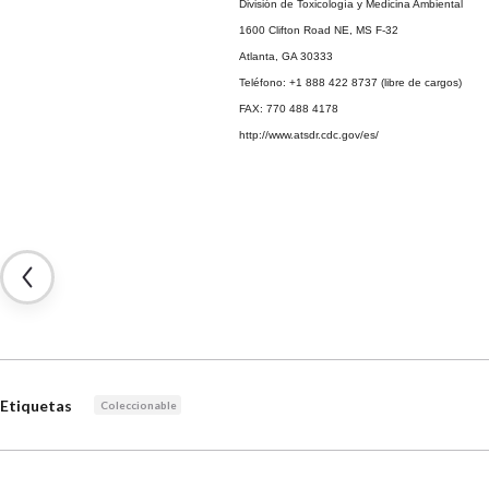
División de Toxicología y Medicina Ambiental
1600 Clifton Road NE, MS F-32
Atlanta, GA 30333
Teléfono: +1 888 422 8737 (libre de cargos)
FAX: 770 488 4178
http://www.atsdr.cdc.gov/es/
Etiquetas
Coleccionable