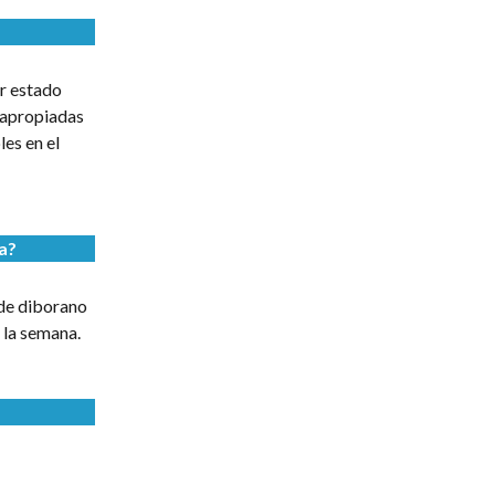
?
r estado
 apropiadas
es en el
a?
 de diborano
a la semana.