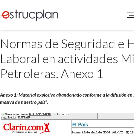
QUIENES SOMOS
Normas de Seguridad e H
SERVICIOS
NOVEDADES
Higiene y Seguridad
Laboral en actividades M
INGRESAR
Medio Ambiente
ELEG
Petroleras. Anexo 1
Portal de Clientes
Legislación
Buscador de Legislación
Matriz Premium
Anexo 1
: Material explosivo abandonado conforme a la difusión en
masiva de nuestro país”.
Matriz Profesional