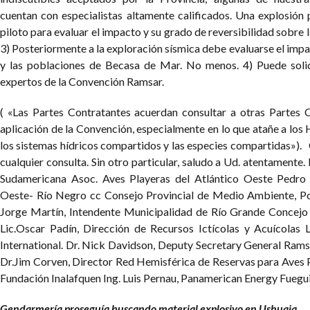
cuentan con especialistas altamente calificados. Una explosión
piloto para evaluar el impacto y su grado de reversibilidad sobre
3) Posteriormente a la exploración sísmica debe evaluarse el imp
y las poblaciones de Becasa de Mar. No menos.
4) Puede soli
expertos de la Convención Ramsar.
( «Las Partes Contratantes acuerdan consultar a otras Partes 
aplicación de la Convención, especialmente en lo que atañe a los
los sistemas hídricos compartidos y las especies compartidas»).
cualquier consulta. Sin otro particular, saludo a Ud. atentamente.
Sudamericana
Asoc. Aves Playeras del Atlántico Oeste
Pedro
Oeste- Río Negro
cc Consejo Provincial de Medio Ambiente, Pc
Jorge Martín, Intendente Municipalidad de Río Grande
Concejo
Lic.Oscar Padín, Dirección de Recursos Ictícolas y Acuícolas
International.
Dr. Nick Davidson, Deputy Secretary General Rams
Dr.Jim Corven, Director Red Hemisférica de Reservas para Aves
Fundación Inalafquen
Ing. Luis Pernau, Panamerican Energy Fuegu
Gendarmería proseguía buscando material explosivo en Ushuaia