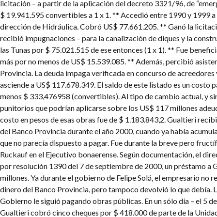
licitación – a partir de la aplicación del decreto 3321/96, de “eme
$ 19.941.595 convertibles a 1 x 1.
** Accedió entre 1990 y 1999 a
dirección de Hidráulica. Cobró US$ 77.661.205.
** Ganó la licita
recibió impugnaciones – para la canalización de diques y la const
las Tunas por $ 75.021.515 de ese entonces (1 x 1).
** Fue benefic
más por no menos de US$ 15.539.085.
** Además, percibió asisten
Provincia. La deuda impaga verificada en concurso de acreedores y
asciende a US$ 117.678.349.
El saldo de este listado es un costo pa
menos $ 333,476958 (convertibles). Al tipo de cambio actual, y sin
punitorios que podrían aplicarse sobre los US$ 117 millones adeud
costo en pesos de esas obras fue de $ 1.183.843,2.
Gualtieri recib
del Banco Provincia durante el año 2000, cuando ya había acumul
que no parecía dispuesto a pagar.
Fue durante la breve pero fructí
Ruckauf en el Ejecutivo bonaerense. Según documentación, el di
por resolución 1390 del 7 de septiembre de 2000, un préstamo a G
millones.
Ya durante el gobierno de Felipe Solá, el empresario no re
dinero del Banco Provincia, pero tampoco devolvió lo que debía. Lo
Gobierno le siguió pagando obras públicas. En un sólo día – el 5 
Gualtieri cobró cinco cheques por $ 418.000 de parte de la Unida