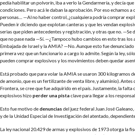
pedía habilitar un polvorín, iba a verlo la Gendarmería, y decía qu
condiciones. Pero acá le daban la aprobación. Por eso echamos a c
personas…
—Al no haber control, ¿cualquiera podría comprar expl
Pueden ir diciendo que explotan canteras y que les vendan explos
serias que piden antecedentes y registración, y otras que no.
—Se d
que no pase nada
—Sí.
—¿Tampoco hubo cambios en esto tras los a
Embajada de Israel y la AMIA?
—No.
Aunque esto fue denunciado e
primera vez que un funcionario a cargo lo admite. Según la ley, sól
pueden comprar explosivos y los movimientos deben quedar asen
Está probado que para volar la AMIA se usaron 300 kilogramos de
de amonio, que es un fertilizante de venta libre, y aluminio). Antes
Frontera, se cree que fue adquirido en el país. Justamente, la falta
explosivos hizo
perder una pista
clave para llegar a los responsa
Esto fue motivo de
denuncias
del juez federal Juan José Galeano,
y de la Unidad Especial de Investigación del atentado, dependiente 
La ley nacional 20.429 de armas y explosivos de 1973 otorga la fis