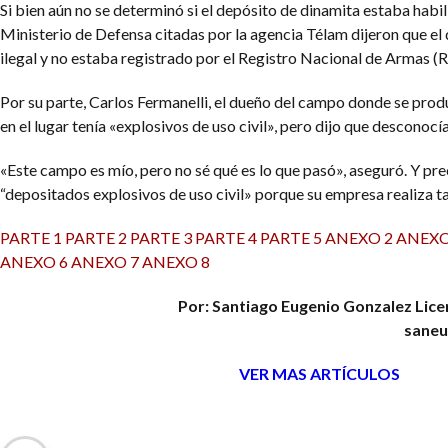
Si bien aún no se determinó si el depósito de dinamita estaba habil
Ministerio de Defensa citadas por la agencia Télam dijeron que el
ilegal y no estaba registrado por el Registro Nacional de Armas 
Por su parte, Carlos Fermanelli, el dueño del campo donde se produ
en el lugar tenía «explosivos de uso civil», pero dijo que desconocía
«Este campo es mío, pero no sé qué es lo que pasó», aseguró. Y prec
“depositados explosivos de uso civil» porque su empresa realiza ta
PARTE 1
PARTE 2
PARTE 3
PARTE 4
PARTE 5
ANEXO 2
ANEXO
ANEXO 6
ANEXO 7
ANEXO 8
Por: Santiago Eugenio Gonzalez
Lice
saneu
VER MAS ARTÍCULOS