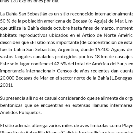
unas 130 explosiones por día.
La Bahía San Sebastián es un sitio reconocido internacionalmente
50 % de la población americana de Becasa (o Aguja) de Mar, Lim
que utiliza la Bahía desde octubre hasta fines de marzo, momen
hábitats reproductivos ubicados en el Artico de Norte Améri
describen que «El sitio más importante (de concentración de esta
fue la bahía San Sebastíán, Argentina, donde 19.400 Agujas de
vastos fangales canalados protegidos por los 18 km de cascajos 
Este solo lugar contiene el 42,5% del total de América del Sur, si
importancia internacional.» Censos de años recientes dan cuent
20.000 Becasas de Mar en el sector norte de la Bahía (L.Beneg
2001).
Su presencia allí no es casual considerando que se alimenta de o
bentónicas que se encuentran en extensas llanuras intermareal
Anélidos Poliquetos.
El sitio además alberga varios miles de aves limícolas como Player
Playerito de Rabadilla Blanca (Calidris fuscicollis) y otras especie