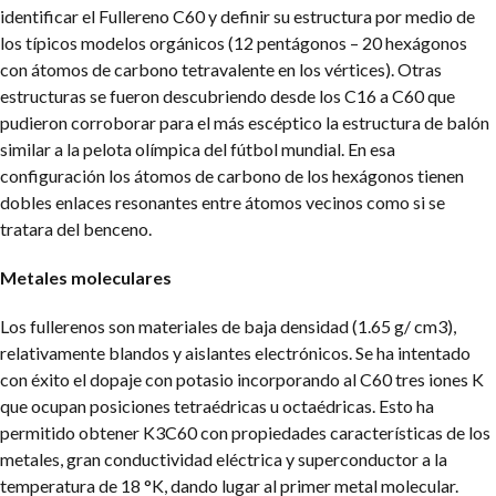
identificar el Fullereno C60 y definir su estructura por medio de
los típicos modelos orgánicos (12 pentágonos – 20 hexágonos
con átomos de carbono tetravalente en los vértices). Otras
estructuras se fueron descubriendo desde los C16 a C60 que
pudieron corroborar para el más escéptico la estructura de balón
similar a la pelota olímpica del fútbol mundial. En esa
configuración los átomos de carbono de los hexágonos tienen
dobles enlaces resonantes entre átomos vecinos como si se
tratara del benceno.
Metales moleculares
Los fullerenos son materiales de baja densidad (1.65 g/ cm3),
relativamente blandos y aislantes electrónicos.
Se ha intentado
con éxito el dopaje con potasio incorporando al C60 tres iones K
que ocupan posiciones tetraédricas u octaédricas. Esto ha
permitido obtener K3C60 con propiedades características de los
metales, gran conductividad eléctrica y superconductor a la
temperatura de 18 °K, dando lugar al primer metal molecular.