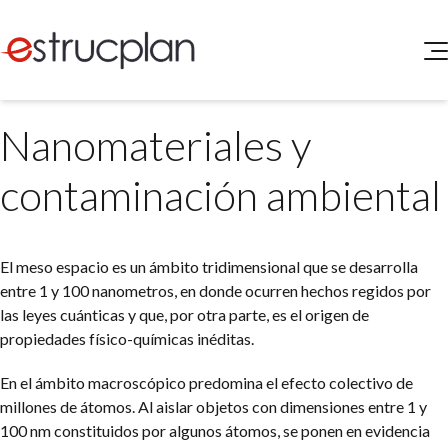
QUIENES SOMOS
Nanomateriales y
SERVICIOS
NOVEDADES
Higiene y Seguridad
contaminación ambiental
INGRESAR
Medio Ambiente
ELEG
Portal de Clientes
Legislación
El meso espacio es un ámbito tridimensional que se desarrolla
Buscador de Legislación
entre 1 y 100 nanometros, en donde ocurren hechos regidos por
Matriz Premium
las leyes cuánticas y que, por otra parte, es el origen de
propiedades físico-químicas inéditas.
Matriz Profesional
En el ámbito macroscópico predomina el efecto colectivo de
millones de átomos. Al aislar objetos con dimensiones entre 1 y
100 nm constituidos por algunos átomos, se ponen en evidencia