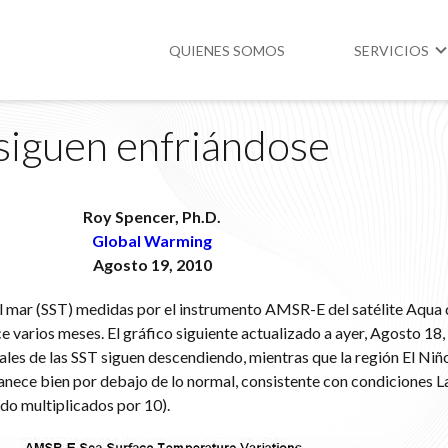
QUIENES SOMOS
SERVICIOS
siguen enfriándose
Higiene y Segur
Medio Ambient
Roy Spencer, Ph.D.
Legislación
Global Warming
Agosto 19, 2010
el mar (SST) medidas por el instrumento AMSR-E del satélite Aqu
e varios meses. El gráfico siguiente actualizado a ayer, Agosto 18,
les de las SST siguen descendiendo, mientras que la región El Niño
anece bien por debajo de lo normal, consistente con condiciones L
do multiplicados por 10).