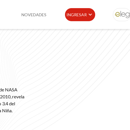
NOVEDADES
INGRESAR
ELEG
idad
Portal de Clientes
e
Buscador de Legislación
Matriz Premium
Matriz Profesional
a de NASA
 2010, revela
 3.4 del
a Niña.