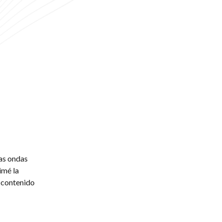
las ondas
imé la
l contenido