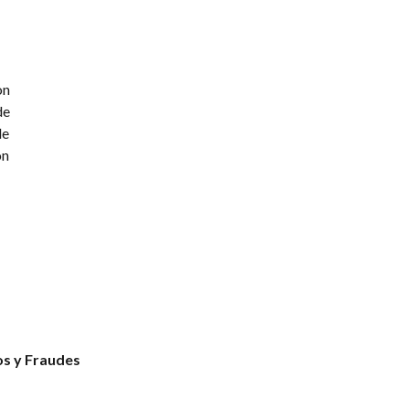
on
de
de
ón
os y Fraudes