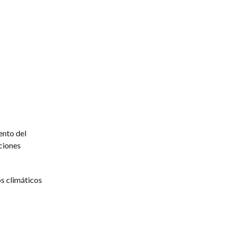
ento del
iciones
os climáticos