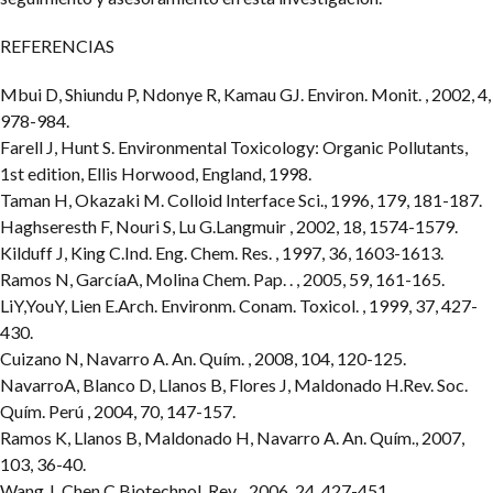
REFERENCIAS
Mbui D, Shiundu P, Ndonye R, Kamau GJ. Environ. Monit. , 2002, 4,
978-984.
Farell J, Hunt S. Environmental Toxicology: Organic Pollutants,
1st edition, Ellis Horwood, England, 1998.
Taman H, Okazaki M. Colloid Interface Sci., 1996, 179, 181-187.
Haghseresth F, Nouri S, Lu G.Langmuir , 2002, 18, 1574-1579.
Kilduff J, King C.Ind. Eng. Chem. Res. , 1997, 36, 1603-1613.
Ramos N, GarcíaA, Molina Chem. Pap. . , 2005, 59, 161-165.
LiY,YouY, Lien E.Arch. Environm. Conam. Toxicol. , 1999, 37, 427-
430.
Cuizano N, Navarro A. An. Quím. , 2008, 104, 120-125.
NavarroA, Blanco D, Llanos B, Flores J, Maldonado H.Rev. Soc.
Quím. Perú , 2004, 70, 147-157.
Ramos K, Llanos B, Maldonado H, Navarro A. An. Quím., 2007,
103, 36-40.
Wang J, Chen C.Biotechnol. Rev. , 2006, 24, 427-451.