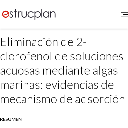
QUIENES SOMOS
Eliminación de 2-
SERVICIOS
NOVEDADES
Higiene y Seguridad
clorofenol de soluciones
INGRESAR
Medio Ambiente
ELEG
acuosas mediante algas
Portal de Clientes
Legislación
Buscador de Legislación
marinas: evidencias de
Matriz Premium
mecanismo de adsorción
Matriz Profesional
RESUMEN