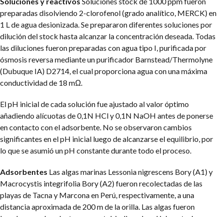
Soluciones y reactivos
Soluciones stock de 1000 ppm fueron
preparadas disolviendo 2-clorofenol (grado analítico, MERCK) en
1 L de agua desionizada. Se prepararon diferentes soluciones por
dilución del stock hasta alcanzar la concentración deseada. Todas
las diluciones fueron preparadas con agua tipo I, purificada por
ósmosis reversa mediante un purificador Barnstead/Thermolyne
(Dubuque IA) D2714, el cual proporciona agua con una máxima
conductividad de 18 mΩ.
El pH inicial de cada solución fue ajustado al valor óptimo
añadiendo alícuotas de 0,1N HCl y 0,1N NaOH antes de ponerse
en contacto con el adsorbente. No se observaron cambios
significantes en el pH inicial luego de alcanzarse el equilibrio, por
lo que se asumió un pH constante durante todo el proceso.
Adsorbentes
Las algas marinas Lessonia nigrescens Bory (A1) y
Macrocystis integrifolia Bory (A2) fueron recolectadas de las
playas de Tacna y Marcona en Perú, respectivamente, a una
distancia aproximada de 200 m de la orilla. Las algas fueron