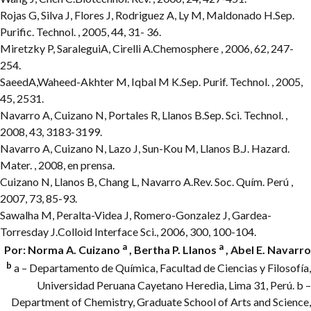
Rojas G, Silva J, Flores J, Rodriguez A, Ly M, Maldonado H.Sep.
Purific. Technol. , 2005, 44, 31- 36.
Miretzky P, SaraleguiA, Cirelli A.Chemosphere , 2006, 62, 247-
254.
SaeedA,Waheed-Akhter M, Iqbal M K.Sep. Purif. Technol. , 2005,
45, 2531.
Navarro A, Cuizano N, Portales R, Llanos B.Sep. Sci. Technol. ,
2008, 43, 3183-3199.
Navarro A, Cuizano N, Lazo J, Sun-Kou M, Llanos B.J. Hazard.
Mater. , 2008, en prensa.
Cuizano N, Llanos B, Chang L, Navarro A.Rev. Soc. Quím. Perú ,
2007, 73, 85-93.
Sawalha M, Peralta-Videa J, Romero-Gonzalez J, Gardea-
Torresday J.Colloid Interface Sci., 2006, 300, 100-104.
a
a
Por: Norma A. Cuizano
, Bertha P. Llanos
, Abel E. Navarro
b
a – Departamento de Química, Facultad de Ciencias y Filosofía,
Universidad Peruana Cayetano Heredia, Lima 31, Perú.
b –
Department of Chemistry, Graduate School of Arts and Science,