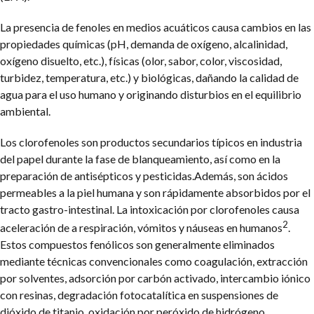
La presencia de fenoles en medios acuáticos causa cambios en las
propiedades químicas (pH, demanda de oxígeno, alcalinidad,
oxígeno disuelto, etc.), físicas (olor, sabor, color, viscosidad,
turbidez, temperatura, etc.) y biológicas, dañando la calidad de
agua para el uso humano y originando disturbios en el equilibrio
ambiental.
Los clorofenoles son productos secundarios típicos en industria
del papel durante la fase de blanqueamiento, así como en la
preparación de antisépticos y pesticidas.Además, son ácidos
permeables a la piel humana y son rápidamente absorbidos por el
tracto gastro-intestinal. La intoxicación por clorofenoles causa
2
aceleración de a respiración, vómitos y náuseas en humanos
.
Estos compuestos fenólicos son generalmente eliminados
mediante técnicas convencionales como coagulación, extracción
por solventes, adsorción por carbón activado, intercambio iónico
con resinas, degradación fotocatalítica en suspensiones de
dióxido de titanio, oxidación por peróxido de hidrógeno,