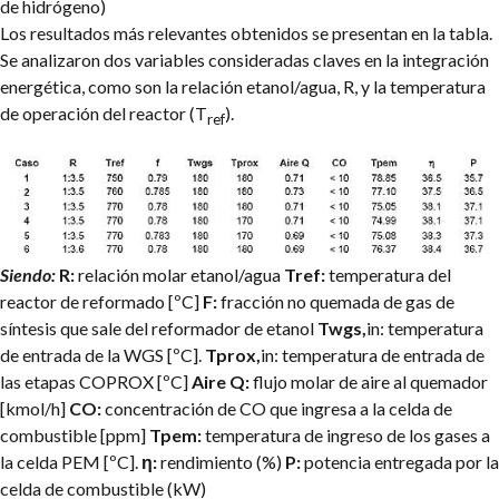
de hidrógeno)
Los resultados más relevantes obtenidos se presentan en la tabla.
Se analizaron dos variables consideradas claves en la integración
energética, como son la relación etanol/agua, R, y la temperatura
de operación del reactor (T
).
ref
Siendo:
R:
relación molar etanol/agua
Tref:
temperatura del
reactor de reformado [ºC]
F:
fracción no quemada de gas de
síntesis que sale del reformador de etanol
Twgs,
in: temperatura
de entrada de la WGS [ºC].
Tprox,
in: temperatura de entrada de
las etapas COPROX [ºC]
Aire Q:
flujo molar de aire al quemador
[kmol/h]
CO:
concentración de CO que ingresa a la celda de
combustible [ppm]
Tpem:
temperatura de ingreso de los gases a
la celda PEM [ºC].
η:
rendimiento (%)
P:
potencia entregada por la
celda de combustible (kW)