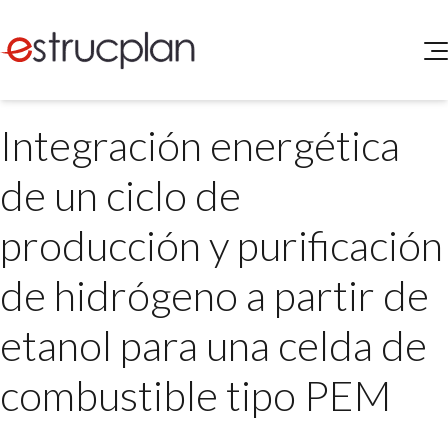
QUIENES SOMOS
Integración energética
SERVICIOS
NOVEDADES
Higiene y Seguridad
de un ciclo de
INGRESAR
Medio Ambiente
ELEG
producción y purificación
Portal de Clientes
Legislación
Buscador de Legislación
de hidrógeno a partir de
Matriz Premium
etanol para una celda de
Matriz Profesional
combustible tipo PEM