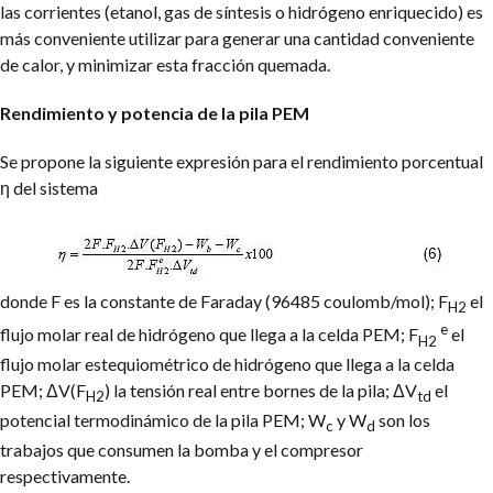
las corrientes (etanol, gas de síntesis o hidrógeno enriquecido) es
más conveniente utilizar para generar una cantidad conveniente
de calor, y minimizar esta fracción quemada.
Rendimiento y potencia de la pila PEM
Se propone la siguiente expresión para el rendimiento porcentual
η del sistema
donde F es la constante de Faraday (96485 coulomb/mol); F
el
H2
e
flujo molar real de hidrógeno que llega a la celda PEM; F
el
H2
flujo molar estequiométrico de hidrógeno que llega a la celda
PEM; ΔV(F
) la tensión real entre bornes de la pila; ΔV
el
H2
td
potencial termodinámico de la pila PEM; W
y W
son los
c
d
trabajos que consumen la bomba y el compresor
respectivamente.