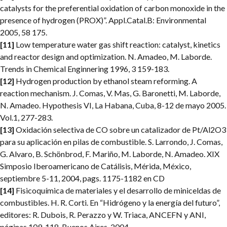
catalysts for the preferential oxidation of carbon monoxide in the
presence of hydrogen (PROX)”. Appl.Catal.B: Environmental
2005, 58 175.
[11]
Low temperature water gas shift reaction: catalyst, kinetics
and reactor design and optimization. N. Amadeo, M. Laborde.
Trends in Chemical Enginnering 1996, 3 159-183.
[12]
Hydrogen production by ethanol steam reforming. A
reaction mechanism. J. Comas, V. Mas, G. Baronetti, M. Laborde,
N. Amadeo. Hypothesis VI, La Habana, Cuba, 8-12 de mayo 2005.
Vol.1, 277-283.
[13]
Oxidación selectiva de CO sobre un catalizador de Pt/Al2O3
para su aplicación en pilas de combustible. S. Larrondo, J. Comas,
G. Alvaro, B. Schönbrod, F. Mariño, M. Laborde, N. Amadeo. XIX
Simposio Iberoamericano de Catálisis, Mérida, México,
septiembre 5-11, 2004, pags. 1175-1182 en CD
[14]
Fisicoquímica de materiales y el desarrollo de miniceldas de
combustibles. H. R. Corti. En “Hidrógeno y la energía del futuro”,
editores: R. Dubois, R. Perazzo y W. Triaca, ANCEFN y ANI,
páginas 109-118, Buenos Aires, 2004.