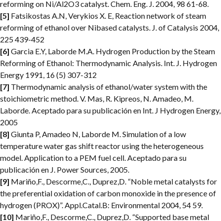
reforming on Ni/Al2O3 catalyst. Chem. Eng. J. 2004, 98 61-68.
[5]
Fatsikostas A.N, Verykios X. E, Reaction network of steam
reforming of ethanol over Nibased catalysts. J. of Catalysis 2004,
225 439-452
[6]
Garcia E.Y, Laborde M.A. Hydrogen Production by the Steam
Reforming of Ethanol: Thermodynamic Analysis. Int. J. Hydrogen
Energy 1991, 16 (5) 307-312
[7]
Thermodynamic analysis of ethanol/water system with the
stoichiometric method. V. Mas, R. Kipreos, N. Amadeo, M.
Laborde. Aceptado para su publicación en Int. J Hydrogen Energy,
2005
[8]
Giunta P, Amadeo N, Laborde M. Simulation of a low
temperature water gas shift reactor using the heterogeneous
model. Application to a PEM fuel cell. Aceptado para su
publicación en J. Power Sources, 2005.
[9]
Mariño,F., Descorme,C., Duprez,D. “Noble metal catalysts for
the preferential oxidation of carbon monoxide in the presence of
hydrogen (PROX)”. Appl.Catal.B: Environmental 2004, 54 59.
[10]
Mariño,F., Descorme,C., Duprez,D. “Supported base metal