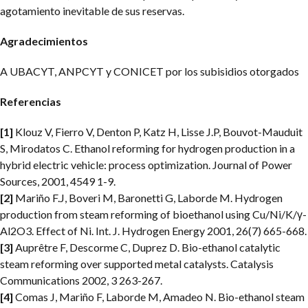
agotamiento inevitable de sus reservas.
Agradecimientos
A UBACYT, ANPCYT y CONICET por los subisidios otorgados
Referencias
[1]
Klouz V, Fierro V, Denton P, Katz H, Lisse J.P, Bouvot-Mauduit
S, Mirodatos C. Ethanol reforming for hydrogen production in a
hybrid electric vehicle: process optimization. Journal of Power
Sources, 2001, 4549 1-9.
[2]
Mariño F.J, Boveri M, Baronetti G, Laborde M. Hydrogen
production from steam reforming of bioethanol using Cu/Ni/K/γ-
Al2O3. Effect of Ni. Int. J. Hydrogen Energy 2001, 26(7) 665-668.
[3]
Auprêtre F, Descorme C, Duprez D. Bio-ethanol catalytic
steam reforming over supported metal catalysts. Catalysis
Communications 2002, 3 263-267.
[4]
Comas J, Mariño F, Laborde M, Amadeo N. Bio-ethanol steam