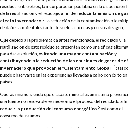
residuos, entre otros, la incorporación paulatina en la disposición f
de la reutilización y el reciclaje,
a fin de reducir la emisión de ga
3
efecto invernadero
, la reducción de la contaminación o la miti
de daños ambientales tanto de suelos, cuencas y cursos de agua;
Que debido a la problemática antes mencionada, el reciclado y la
reutilización de este residuo se presentan como una eficaz alterna
para darle solución,
evitando una mayor contaminación y
contribuyendo a la reducción de las emisiones de gases de e
4
invernadero que provocan el "Calentamiento Global"
; tal 
puede observarse en las experiencias llevadas a cabo con éxito en
países;
Que, asimismo, siendo que el aceite mineral es un insumo provenie
una fuente no renovable, es necesario el proceso del reciclado a fi
5
reducir la producción del consumo energético
así como el
consumo de insumos;