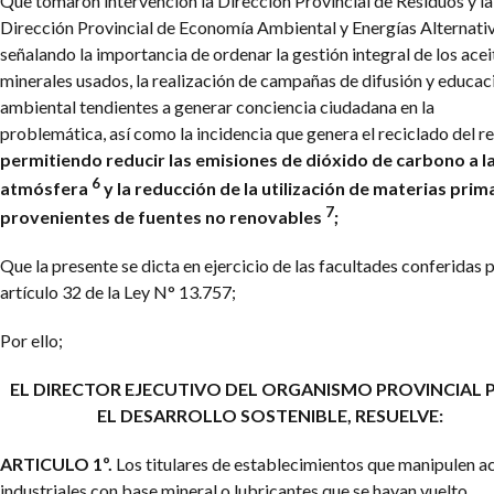
Que tomaron intervención la Dirección Provincial de Residuos y la
Dirección Provincial de Economía Ambiental y Energías Alternativ
señalando la importancia de ordenar la gestión integral de los acei
minerales usados, la realización de campañas de difusión y educac
ambiental tendientes a generar conciencia ciudadana en la
problemática, así como la incidencia que genera el reciclado del r
permitiendo reducir las emisiones de dióxido de carbono a l
6
atmósfera
y la reducción de la utilización de materias prim
7
provenientes de fuentes no renovables
;
Que la presente se dicta en ejercicio de las facultades conferidas p
artículo 32 de la Ley N° 13.757;
Por ello;
EL DIRECTOR EJECUTIVO DEL ORGANISMO PROVINCIAL
P
EL DESARROLLO SOSTENIBLE, RESUELVE:
ARTICULO 1º.
Los titulares de establecimientos que manipulen a
industriales con base mineral o lubricantes que se hayan vuelto