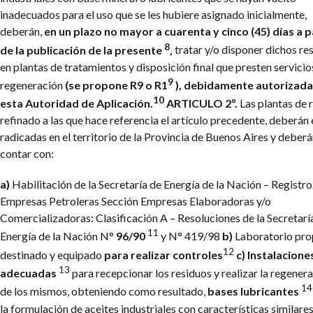
inadecuados para el uso que se les hubiere asignado inicialmente,
deberán,
en un plazo no mayor a cuarenta y cinco (45) días a p
8
de la publicación de la presente
,
tratar y/o disponer dichos re
en plantas de tratamientos y disposición final que presten servicio
9
regeneración
(se propone R9 o R1
), debidamente autorizada
10
esta Autoridad de Aplicación.
ARTICULO 2º.
Las plantas de 
refinado a las que hace referencia el artículo precedente, deberán 
radicadas en el territorio de la Provincia de Buenos Aires y deber
contar con:
a)
Habilitación de la Secretaría de Energía de la Nación – Registro
Empresas Petroleras Sección Empresas Elaboradoras y/o
Comercializadoras: Clasificación A – Resoluciones de la Secretarí
11
Energía de la Nación N°
96/90
y N° 419/98
b)
Laboratorio pro
12
destinado y equipado
para realizar controles
c) Instalacione
13
adecuadas
para recepcionar los residuos y realizar la regener
14
de los mismos, obteniendo como resultado,
bases lubricantes
la formulación de aceites industriales con características similares