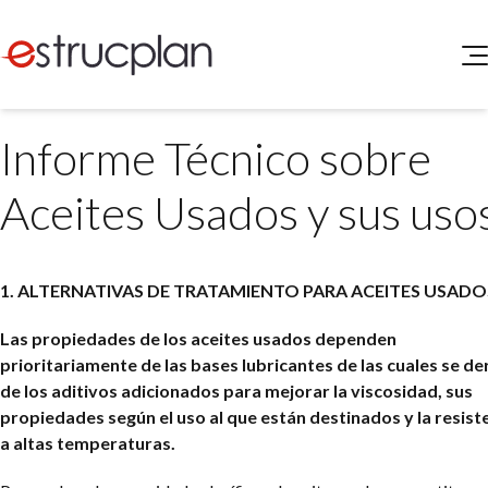
QUIENES SOMOS
Informe Técnico sobre
SERVICIOS
NOVEDADES
Higiene y Seguridad
Aceites Usados y sus uso
INGRESAR
Medio Ambiente
ELEG
Portal de Clientes
Legislación
1. ALTERNATIVAS DE TRATAMIENTO PARA ACEITES USADO
Buscador de Legislación
Matriz Premium
Las propiedades de los aceites usados dependen
prioritariamente de las bases lubricantes de las cuales se de
Matriz Profesional
de los aditivos adicionados para mejorar la viscosidad, sus
propiedades según el uso al que están destinados y la resist
a altas temperaturas.