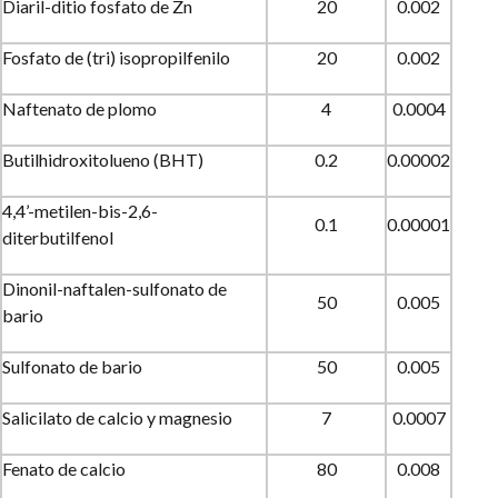
Diaril-ditio fosfato de Zn
20
0.002
Fosfato de (tri) isopropilfenilo
20
0.002
Naftenato de plomo
4
0.0004
Butilhidroxitolueno (BHT)
0.2
0.00002
4,4’-metilen-bis-2,6-
0.1
0.00001
diterbutilfenol
Dinonil-naftalen-sulfonato de
50
0.005
bario
Sulfonato de bario
50
0.005
Salicilato de calcio y magnesio
7
0.0007
Fenato de calcio
80
0.008