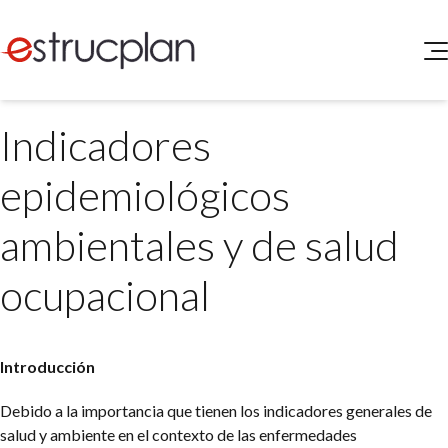
QUIENES SOMOS
Indicadores
SERVICIOS
NOVEDADES
Higiene y Seguridad
epidemiológicos
INGRESAR
Medio Ambiente
ELEG
ambientales y de salud
Portal de Clientes
Legislación
Buscador de Legislación
ocupacional
Matriz Premium
Matriz Profesional
Introducción
Debido a la importancia que tienen los indicadores generales de
salud y ambiente en el contexto de las enfermedades