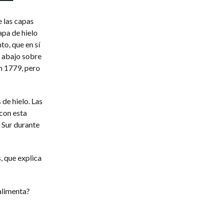
 las capas
apa de hielo
o, que en sí
a abajo sobre
n 1779, pero
 de hielo. Las
 con esta
o Sur durante
, que explica
 alimenta?