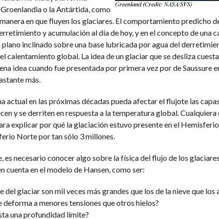
e Groenlandia o la Antártida, como
anera en que fluyen los glaciares. El comportamiento predicho de
erretimiento y acumulación al día de hoy, y en el concepto de una c
plano inclinado sobre una base lubricada por agua del derretimient
l calentamiento global. La idea de un glaciar que se desliza cuest
ena idea cuando fue presentada por primera vez por de Saussure e
astante más.
a actual en las próximas décadas pueda afectar el flujote las capas
en y se derriten en respuesta a la temperatura global. Cualquiera
para explicar por qué la glaciación estuvo presente en el Hemisferi
ferio Norte por tan sólo 3 millones.
es necesario conocer algo sobre la física del flujo de los glaciares
en cuenta en el modelo de Hansen, como ser:
pie del glaciar son mil veces más grandes que los de la nieve que los
 se deforma a menores tensiones que otros hielos?
asta una profundidad límite?