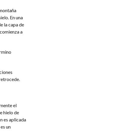
e montaña
ielo. En una
de la capa de
, comienza a
érmino
aciones
 retrocede.
lmente el
e hielo de
ón es aplicada
 es un