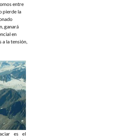
tomos entre
o pierde la
ionado
n, ganará
ncial en
a la tensión,
aciar es el