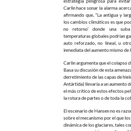
estrategia peligrosa para evita
Carlin hace sonar la alarma acerc
afirmando que, “La antigua y la
los cambios climáticos es que pod
no retorno’ donde una suba
temperaturas globales podrían gat
auto reforzado, no lineal, u ot
inmediata del aumento mismo de l
Carlin argumenta que el colapso d
Basa su discusión de esta amenaza
derretimiento de las capas de hiel
Antártida) llevaría a un aumento d
el más crítico de estos efectos pel
la rotura de partes o de toda la c
El escenario de Hansen no es razon
sobre el mecanismo por el que los g
dinámica de los glaciares, tales c