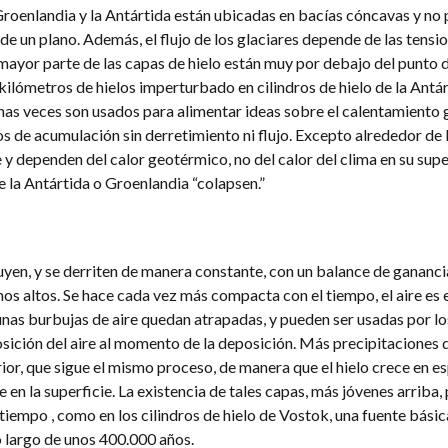
 Groenlandia y la Antártida están ubicadas en bacías cóncavas y no
o de un plano. Además, el flujo de los glaciares depende de las tens
 mayor parte de las capas de hielo están muy por debajo del punto 
ilómetros de hielos imperturbado en cilindros de hielo de la Antár
as veces son usados para alimentar ideas sobre el calentamiento 
s de acumulación sin derretimiento ni flujo. Excepto alrededor de 
e y dependen del calor geotérmico, no del calor del clima en su super
e la Antártida o Groenlandia “colapsen.”
fluyen, y se derriten de manera constante, con un balance de gananci
enos altos. Se hace cada vez más compacta con el tiempo, el aire es 
unas burbujas de aire quedan atrapadas, y pueden ser usadas por los
ición del aire al momento de la deposición. Más precipitaciones 
ior, que sigue el mismo proceso, de manera que el hielo crece en es
en la superficie. La existencia de tales capas, más jóvenes arriba,
l tiempo , como en los cilindros de hielo de Vostok, una fuente bási
o largo de unos 400.000 años.