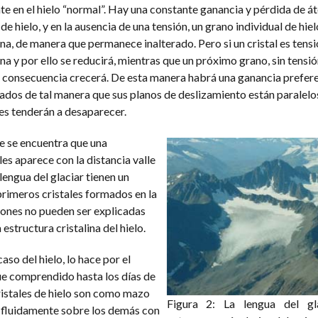
e en el hielo “normal”. Hay una constante ganancia y pérdida de á
de hielo, y en la ausencia de una tensión, un grano individual de hiel
, de manera que permanece inalterado. Pero si un cristal es tens
 y por ello se reducirá, mientras que un próximo grano, sin tensió
 consecuencia crecerá. De esta manera habrá una ganancia prefere
tados de tal manera que sus planos de deslizamiento están paralelos 
nes tenderán a desaparecer.
e se encuentra que una
les aparece con la distancia valle
a lengua del glaciar tienen un
rimeros cristales formados en la
ciones no pueden ser explicadas
structura cristalina del hielo.
aso del hielo, lo hace por el
fue comprendido hasta los días de
cristales de hielo son como mazo
Figura 2: La lengua del gl
 fluidamente sobre los demás con