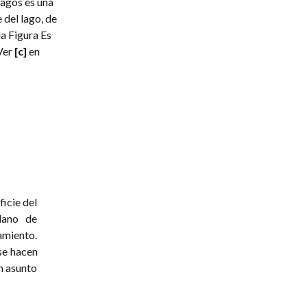
 lagos es una
 del lago, de
la Figura Es
Ver
[c]
en
ficie del
lano de
zamiento.
se hacen
un asunto