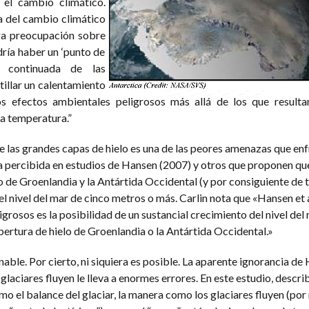
r el cambio climático.
a del cambio climático
rga preocupación sobre
ría haber un ‘punto de
 continuada de las
illar un calentamiento
ros efectos ambientales peligrosos más allá de los que result
a temperatura.”
e las grandes capas de hielo es una de las peores amenazas que en
 percibida en estudios de Hansen (2007) y otros que proponen que
o de Groenlandia y la Antártida Occidental (y por consiguiente de 
el nivel del mar de cinco metros o más. Carlin nota que «Hansen et 
igrosos es la posibilidad de un sustancial crecimiento del nivel del
obertura de hielo de Groenlandia o la Antártida Occidental.»
able. Por cierto, ni siquiera es posible. La aparente ignorancia de
laciares fluyen le lleva a enormes errores. En este estudio, describ
omo el balance del glaciar, la manera como los glaciares fluyen (po