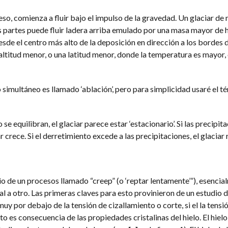
eso, comienza a fluir bajo el impulso de la gravedad. Un glaciar d
s partes puede fluir ladera arriba emulado por una masa mayor de h
esde el centro más alto de la deposición en dirección a los bordes 
 altitud menor, o una latitud menor, donde la temperatura es mayor
 simultáneo es llamado ‘ablación’, pero para simplicidad usaré el t
 se equilibran, el glaciar parece estar ‘estacionario’. Si las precipit
r crece. Si el derretimiento excede a las precipitaciones, el glaciar
o de un procesos llamado “creep” (o ‘reptar lentamente’”), esencia
 a otro. Las primeras claves para esto provinieron de un estudio d
muy por debajo de la tensión de cizallamiento o corte, si el la tensi
sto es consecuencia de las propiedades cristalinas del hielo. El hielo