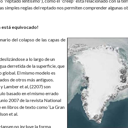
 “reptado lentísimo”), como el “creep” está relacionado con la tem
 las simples reglas del reptado nos permiten comprender algunas 
n está equivocado!
nario del colapso de las capas de
deslizándose a lo largo de un
gua derretida de la superficie, que
o global. El mismo modelo es
dos de otros más antiguos.
y Lamber et al, (2207) son
culo basado en el mismo errado
unio 2007 de la revista National
e en libros de texto como ‘La Gran
son et al.
ansen no incluye la forma