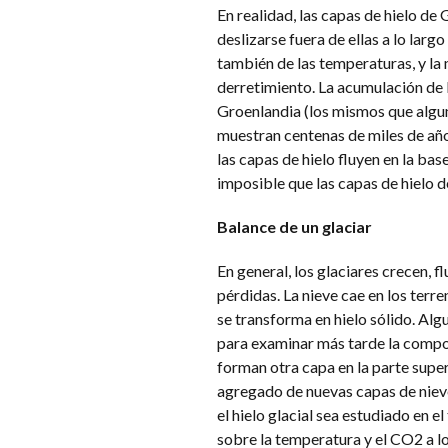
En realidad, las capas de hielo de
deslizarse fuera de ellas a lo larg
también de las temperaturas, y la
derretimiento. La acumulación de k
Groenlandia (los mismos que algun
muestran centenas de miles de año
las capas de hielo fluyen en la bas
imposible que las capas de hielo d
Balance de un glaciar
En general, los glaciares crecen, 
pérdidas. La nieve cae en los terr
se transforma en hielo sólido. Alg
para examinar más tarde la compos
forman otra capa en la parte super
agregado de nuevas capas de nieve 
el hielo glacial sea estudiado en e
sobre la temperatura y el CO2 a l