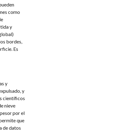
 pueden
iones como
de
tida y
global)
los bordes,
ficie. Es
as y
expulsado, y
 científicos
de nieve
pesor por el
 permite que
ca de datos