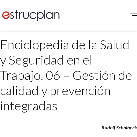
QUIENES SOMOS
Enciclopedia de la Salud
SERVICIOS
NOVEDADES
Higiene y Seguridad
y Seguridad en el
INGRESAR
Medio Ambiente
ELEG
Trabajo. 06 – Gestión de
Portal de Clientes
Legislación
Buscador de Legislación
calidad y prevención
Matriz Premium
integradas
Matriz Profesional
Rudolf Scholbeck