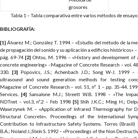
grosores
Tabla 1 – Tabla comparativa entre varios métodos de ensayo 
BIBLIOGRAFÍA:
[1]
Álvarez M.; González T. 1994 – «Estudio del método de la me
de propagación del sonido y su aplicación a edificios históricos» – 
pág. 69-74
[2]
Ohtsu, M. 1996 – «History and development of a
concrete engineering» –Magazine of Concrete Research – vol. 48
330.
[3]
Popovics, J.S.; Achenbach J.D.; Song W-J. 1999 – 
ultrasound and sound generation methods for testing conc
Magazine of Concrete Research – vol. 51, nº 1 – pp. 35-44. 19
Services.
[4]
Sansalone M.J.; Streett W.B. 1998 – «The Imp
NDTnet – vol.3, nº.2 – Feb 1998
[5]
Shih J.K.C.; Ming H.; Delp
Wawrzynek M. – «Application of Infrared Thermography for D
Structural Concrete». Proceedings of the International 
Contribution to Infrastructure Safety Systems. Torres (Brasil)
B.A.; Noland J.;Stein S. 1992 – «Proceedings of the Non Destructiv