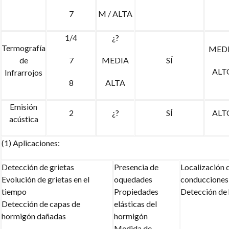
7
M / ALTA
1/4
¿?
Termografía
MED
de
7
MEDIA
SÍ
ALT
Infrarrojos
8
ALTA
Emisión
2
¿?
SÍ
ALT
acústica
(1) Aplicaciones:
Detección de grietas
Presencia de
Localización 
Evolución de grietas en el
oquedades
conducciones
tiempo
Propiedades
Detección de
Detección de capas de
elásticas del
hormigón dañadas
hormigón
Medida de