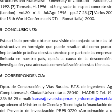
Structures and Materials» – University of Colorado – Boulder, 
1992.
[7]
Tomsett, H. 1996 – «Using radar to inspect concrete st
(London) – vol.30 – nº 4 – Jul/Ago 1996 – pp. 27-28.
[7]
Varios 200
the 15 th World Conference NDT» – Roma(Italia), 2000.
5- CONCLUSIONES:
Este artículo permite obtener una visión de conjunto sobre las t
destructivo en hormigón que puede resultar útil como punto
implantación práctica de estas técnicas por parte de las empresa
limitada en nuestro país, quizás a causa de la desconexión
investigación y una adecuada comercialización de estas técnicas.
6- CORRESPONDENCIA:
Dpto. de Construcción y Vías Rurales. E.T.S. de Ingeniero
Complutense s/n. Ciudad Universitaria. 28040 – MADRID
Tel.: 9
336 56 25
e-mail:
icanas@cvr.etsia.upm.es
/
jmfuentes@cvr.etsi
agradecen al Ministerio de Ciencia y Tecnología la financiación d
del Proyecto de Investigación PB98-0720 «Aproximación a 