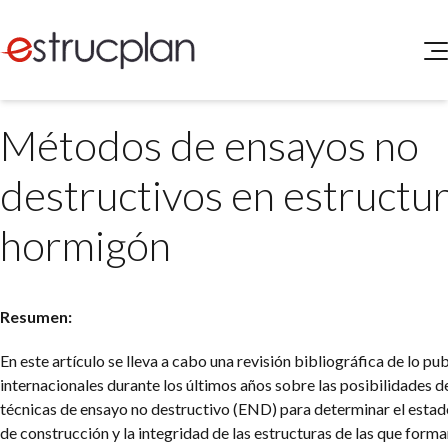
QUIENES SOMOS
Métodos de ensayos no
SERVICIOS
NOVEDADES
Higiene y Seguridad
destructivos en estructu
INGRESAR
Medio Ambiente
ELEG
hormigón
Portal de Clientes
Legislación
Buscador de Legislación
Matriz Premium
Resumen:
Matriz Profesional
En este artículo se lleva a cabo una revisión bibliográfica de lo pu
internacionales durante los últimos años sobre las posibilidades de
técnicas de ensayo no destructivo (END) para determinar el estad
de construcción y la integridad de las estructuras de las que forma