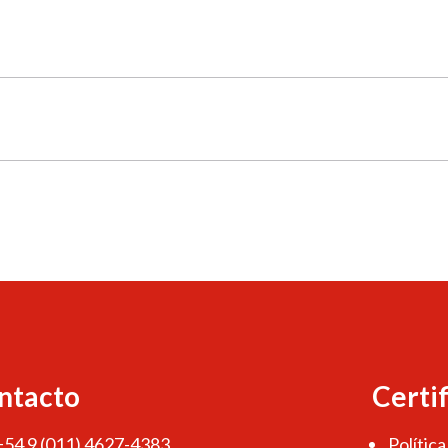
ntacto
Certi
 +54 9 (011) 4627-4383
Política