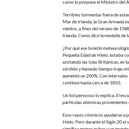
como lo porpone el Ministro del 
Terribles tormentas fuera de est
Mar de Irlanda, la Gran Armada esc
vientos, a fines del verano de 158
Irlanda. Como dice la medalla de l
¿Por qué ese boletín meteorológic
Pequeña Edad de Hielo, estaba com
azotando las Islas Británicas, en 
sórdido y húmedo tiempo trajo mise
aumentó un 200%. Con intervalos 
continuó hasta cerca de 1850.
Un Sol perezoso lo explica. El escu
partículas atómicas provenientes d
Esos rayos cósmicos ayudaron a p
Hielo. Pero durante el Siglo 20 el 
significa menos nubes y un mundo