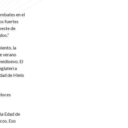
ombates en el
os fuertes
 oeste de
dos.”
iento, la
de verano
 medioevo. El
nglaterra
dad de Hielo
eloces
ña Edad de
icos. Eso