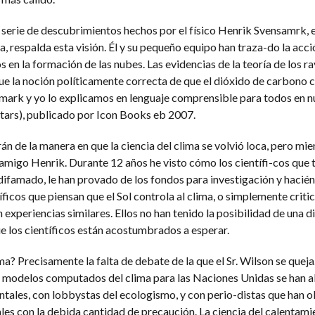
 serie de descubrimientos hechos por el físico Henrik Svensamrk, en
, respalda esta visión. Él y su pequeño equipo han traza-do la acc
 en la formación de las nubes. Las evidencias de la teoría de los r
e la noción políticamente correcta de que el dióxido de carbono c
smark y yo lo explicamos en lenguaje comprensible para todos en n
Stars), publicado por Icon Books eb 2007.
rán de la manera en que la ciencia del clima se volvió loca, pero mie
i amigo Henrik. Durante 12 años he visto cómo los científi-cos que
 difamado, le han provado de los fondos para investigación y haciénd
ficos que piensan que el Sol controla al clima, o simplemente critic
 experiencias similares. Ellos no han tenido la posibilidad de una d
ue los científicos están acostumbrados a esperar.
a? Precisamente la falta de debate de la que el Sr. Wilson se quej
s modelos computados del clima para las Naciones Unidas se han al
ntales, con lobbystas del ecologismo, y con perio-distas que han o
les con la debida cantidad de precaución. La ciencia del calentami