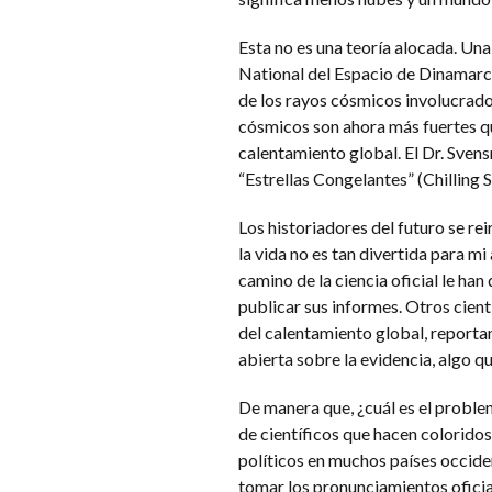
Esta no es una teoría alocada. Una
National del Espacio de Dinamarca
de los rayos cósmicos involucrados
cósmicos son ahora más fuertes qu
calentamiento global. El Dr. Sven
“Estrellas Congelantes” (Chilling 
Los historiadores del futuro se rei
la vida no es tan divertida para m
camino de la ciencia oficial le han
publicar sus informes. Otros cientí
del calentamiento global, reportan
abierta sobre la evidencia, algo q
De manera que, ¿cuál es el problem
de científicos que hacen colorido
políticos en muchos países occide
tomar los pronunciamientos oficia