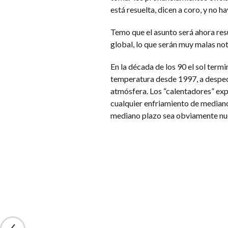
está resuelta, dicen a coro, y no h
Temo que el asunto será ahora res
global, lo que serán muy malas not
En la década de los 90 el sol term
temperatura desde 1997, a despech
atmósfera. Los “calentadores” exp
cualquier enfriamiento de mediano
mediano plazo sea obviamente nu