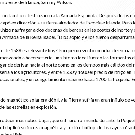
Ambiente de Irlanda, Sammy Wilson.
ación también destrozaron a la Armada Española. Después de los c
apó en dirección a su tierra alrededor de Escocia e Irlanda. Pero l
8, hizo naufragar a dos docenas de barcos en las costes del norte y
a Armada de la Reina Isabel, “Dios sopló y ellos fueron desparrama
o de 1588 es relevante hoy? Porque un evento mundial de enfria-m
enzando a hacerse serio. un síntoma local fueron las tormentas 
lugar de derivar hacia el norte como en los tiempos más cálidos del
ria a los agricultores, y entre 1550 y 1600 el precio del trigo en I
ocasionales, y un congelamiento máximo hacia 1700, la Pequeña E
do magnético solar era débil, y la Tierra sufría un gran influjo de v
e las estrellas en explosión.
roducir más nubes bajas, que enfriaron al mundo durante la Peque
sol duplicó su fuerza magnética y cortó el influjo de los rayos cósm
 más cálido.