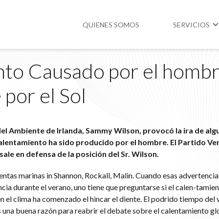
QUIENES SOMOS
SERVICIOS
nto Causado por el homb
Higiene y Segur
por el Sol
Medio Ambient
Legislación
el Ambiente de Irlanda, Sammy Wilson, provocó la ira de alg
 calentamiento ha sido producido por el hombre. El Partido Ve
ale en defensa de la posición del Sr. Wilson.
ntas marinas in Shannon, Rockall, Malin. Cuando esas advertencias
ia durante el verano, uno tiene que preguntarse si el calen-tamie
 el clima ha comenzado el hincar el diente. El podrido tiempo del
 una buena razón para reabrir el debate sobre el calentamiento glo