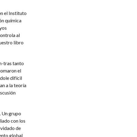
 el Instituto
ión química
ayos
ontrola al
uestro libro
n-tras tanto
 tomaron el
ole difícil
an a la teoría
iscusión
a. Un grupo
iado con los
lvidado de
ento global