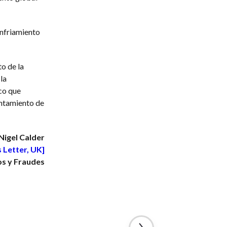
enfriamiento
o de la
la
co que
entamiento de
Nigel Calder
 Letter, UK]
os y Fraudes