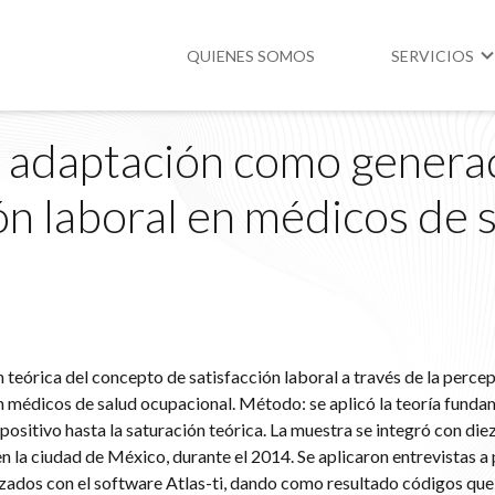
QUIENES SOMOS
SERVICIOS
la adaptación como gener
Higiene y Segur
ón laboral en médicos de 
Medio Ambient
Legislación
 teórica del concepto de satisfacción laboral a través de la percep
n médicos de salud ocupacional. Método: se aplicó la teoría fund
positivo hasta la saturación teórica. La muestra se integró con di
n la ciudad de México, durante el 2014. Se aplicaron entrevistas a
izados con el software Atlas-ti, dando como resultado códigos que