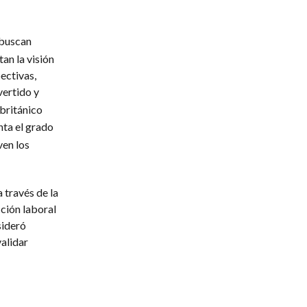
 buscan
an la visión
ectivas,
vertido y
 británico
ta el grado
ven los
 través de la
ción laboral
sideró
validar