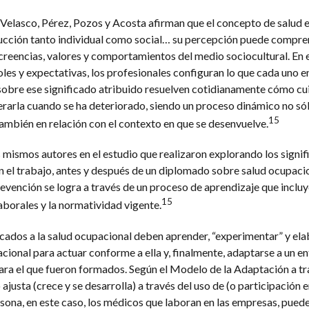
-Velasco, Pérez, Pozos y Acosta afirman que el concepto de salud e
trucción tanto individual como social… su percepción puede compr
 creencias, valores y comportamientos del medio sociocultural. En 
roles y expectativas, los profesionales configuran lo que cada uno e
 sobre ese significado atribuido resuelven cotidianamente cómo cui
rarla cuando se ha deteriorado, siendo un proceso dinámico no sól
15
también en relación con el contexto en que se desenvuelve.
ismos autores en el estudio que realizaron explorando los signif
n el trabajo, antes y después de un diplomado sobre salud ocupacio
revención se logra a través de un proceso de aprendizaje que incluy
15
aborales y la normatividad vigente.
cados a la salud ocupacional deben aprender, “experimentar” y ela
cional para actuar conforme a ella y, finalmente, adaptarse a un e
ara el que fueron formados. Según el Modelo de la Adaptación a tr
justa (crece y se desarrolla) a través del uso de (o participación e
rsona, en este caso, los médicos que laboran en las empresas, pued