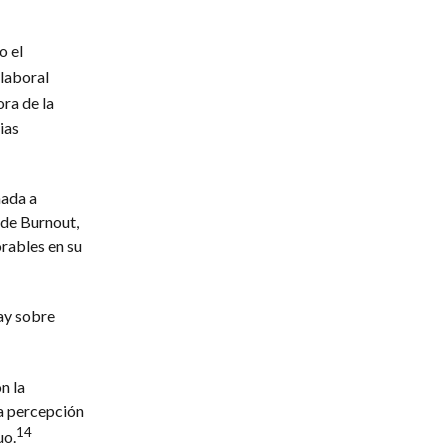
o el
laboral
ora de la
ias
mada a
 de Burnout,
rables en su
hay sobre
n la
ha percepción
14
uo.