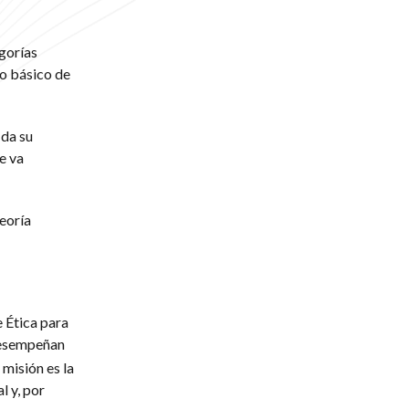
gorías
o básico de
 da su
e va
teoría
 Ética para
 desempeñan
 misión es la
l y, por