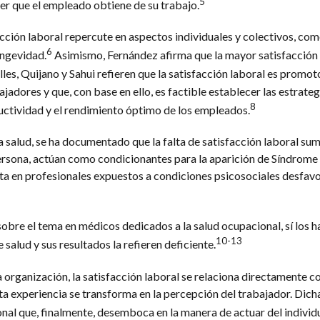
5
r que el empleado obtiene de su trabajo.
cción laboral repercute en aspectos individuales y colectivos, com
6
ongevidad.
Asimismo, Fernández afirma que la mayor satisfacción 
lles, Quijano y Sahui refieren que la satisfacción laboral es promot
ajadores y que, con base en ello, es factible establecer las estrateg
8
ctividad y el rendimiento óptimo de los empleados.
a salud, se ha documentado que la falta de satisfacción laboral su
ersona, actúan como condicionantes para la aparición de Síndrome
a en profesionales expuestos a condiciones psicosociales desfavo
obre el tema en médicos dedicados a la salud ocupacional, sí los 
10-13
 salud y sus resultados la refieren deficiente.
organización, la satisfacción laboral se relaciona directamente co
sta experiencia se transforma en la percepción del trabajador. Dic
al que, finalmente, desemboca en la manera de actuar del individ