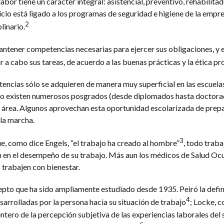
 labor tiene un carácter integral: asistencial, preventivo, rehabilitad
cicio está ligado a los programas de seguridad e higiene de la empre
2
linario.
ntener competencias necesarias para ejercer sus obligaciones, y ex
 a cabo sus tareas, de acuerdo a las buenas prácticas y la ética pr
cias sólo se adquieren de manera muy superficial en las escuela
do existen numerosos posgrados (desde diplomados hasta doctora
el área. Algunos aprovechan esta oportunidad escolarizada de prepa
la marcha.
3
e, como dice Engels, “el trabajo ha creado al hombre”
, todo trab
ón en el desempeño de su trabajo. Más aun los médicos de Salud Oc
trabajen con bienestar.
cepto que ha sido ampliamente estudiado desde 1935. Peiró la defi
4
sarrolladas por la persona hacia su situación de trabajo
; Locke, 
tero de la percepción subjetiva de las experiencias laborales del s