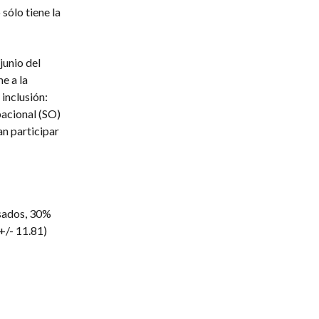
sólo tiene la
junio del
e a la
inclusión:
acional (SO)
an participar
asados, 30%
+/- 11.81)