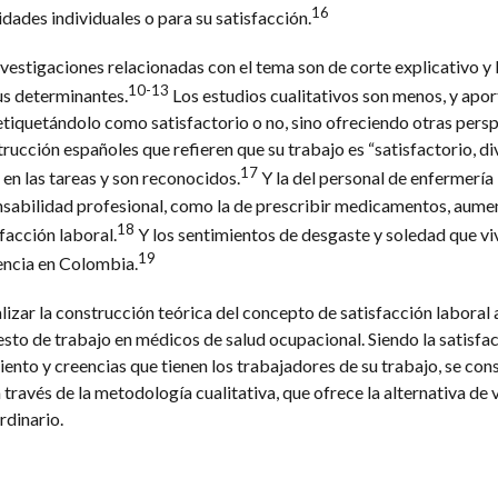
16
idades individuales o para su satisfacción.
investigaciones relacionadas con el tema son de corte explicativo y
10-13
us determinantes.
Los estudios cualitativos son menos, y aport
etiquetándolo como satisfactorio o no, sino ofreciendo otras persp
trucción españoles que refieren que su trabajo es “satisfactorio, di
17
 en las tareas y son reconocidos.
Y la del personal de enfermería
sabilidad profesional, como la de prescribir medicamentos, aumen
18
facción laboral.
Y los sentimientos de desgaste y soledad que vi
19
encia en Colombia.
lizar la construcción teórica del concepto de satisfacción laboral a
sto de trabajo en médicos de salud ocupacional. Siendo la satisfac
ento y creencias que tienen los trabajadores de su trabajo, se con
través de la metodología cualitativa, que ofrece la alternativa de 
rdinario.