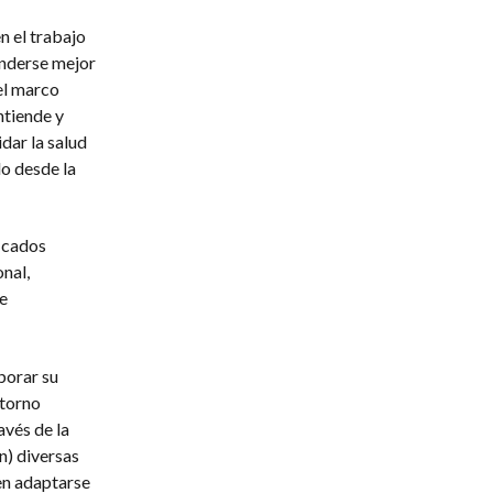
n el trabajo
enderse mejor
el marco
ntiende y
dar la salud
o desde la
icados
nal,
e
borar su
ntorno
avés de la
n) diversas
en adaptarse