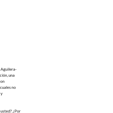
 Aguilera-
ción, una
Son
 cuales no
 y
 usted? ¿Por