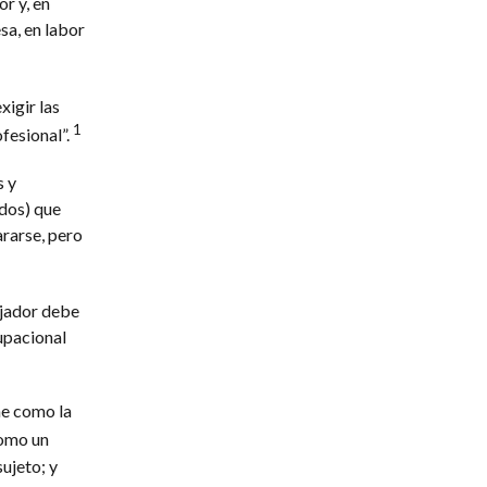
or y, en
sa, en labor
igir las
1
ofesional”.
s y
dos) que
rarse, pero
ajador debe
upacional
ne como la
como un
ujeto; y