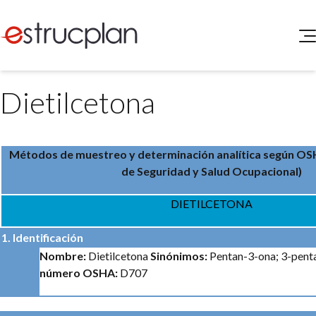
QUIENES SOMOS
Dietilcetona
SERVICIOS
NOVEDADES
Higiene y Seguridad
INGRESAR
Medio Ambiente
Métodos de muestreo y determinación analítica según
OSH
ELEG
Portal de Clientes
de Seguridad y Salud Ocupacional)
Legislación
Buscador de Legislación
DIETILCETONA
Matriz Premium
1. Identificación
Matriz Profesional
Nombre:
Dietilcetona
Sinónimos:
Pentan-3-ona; 3-pent
número OSHA:
D707