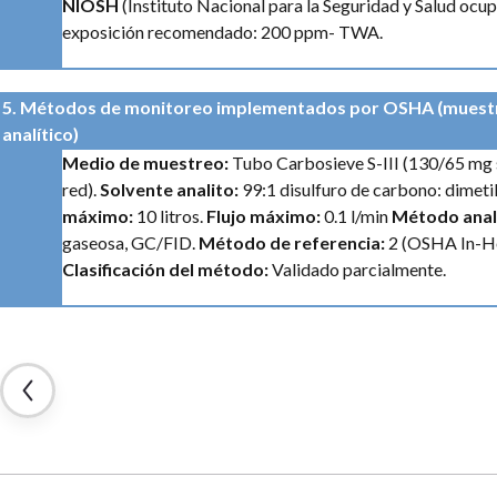
NIOSH
(Instituto Nacional para la Seguridad y Salud ocup
exposición recomendado: 200 ppm- TWA.
5. Métodos de monitoreo implementados por OSHA (muest
analítico)
Medio de muestreo:
Tubo Carbosieve S-III (130/65 mg 
red).
Solvente analito:
99:1 disulfuro de carbono: dimet
máximo:
10 litros.
Flujo máximo:
0.1 l/min
Método analí
gaseosa, GC/FID.
Método de referencia:
2 (OSHA In-Hou
Clasificación del método:
Validado parcialmente.