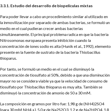
3.3.1. Estudio del desarrollo de biopelículas mixtas
Para poder llevar a cabo un procedimiento similar al utilizado en
la inmovilización por separado de ambas bacterias, se formuló un
medio en el cual pudieran crecer ambas bacterias
simultáneamente. El principal problema radica en que la bacteria
Nitrosomonas europaea presenta inhibición cuando la
concentración de iones sodio es alta (Hunik et al., 1992), elemento
presente en la fuente de sustrato de la bacteria Thiobacillus
thioparus.
Por tanto, se formuló un medio en el cual se disminuyó la
concentración de tiosulfato al 50%, debido a que una disminución
mayor no se considera viable ya que la velocidad de consumo de
tiosulfato por Thiobacillus thioparus es muy alta. También se
disminuyó la concentración de amonio de 50 a 30 mM.
La composición en gramos por litro fue: 1,98 g de (NH4)2SO4
(para 30 mM NH4 +), 5,0 g de Na2S2O3, 1,2 g de Na2HPO4, 1,8