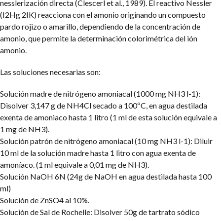
nesslerización directa (Clescerl et al., 1989). El reactivo Nessler
(I2Hg 2IK) reacciona con el amonio originando un compuesto
pardo rojizo o amarillo, dependiendo de la concentración de
amonio, que permite la determinación colorimétrica del ión
amonio.
Las soluciones necesarias son:
Solución madre de nitrógeno amoniacal (1000 mg NH3 l-1):
Disolver 3,147 g de NH4Cl secado a 100ºC, en agua destilada
exenta de amoniaco hasta 1 litro (1 ml de esta solución equivale a
1 mg de NH3).
Solución patrón de nitrógeno amoniacal (10 mg NH3 l-1): Diluir
10 ml de la solución madre hasta 1 litro con agua exenta de
amoníaco. (1 ml equivale a 0,01 mg de NH3).
Solución NaOH 6N (24g de NaOH en agua destilada hasta 100
ml)
Solución de ZnSO4 al 10%.
Solución de Sal de Rochelle: Disolver 50g de tartrato sódico