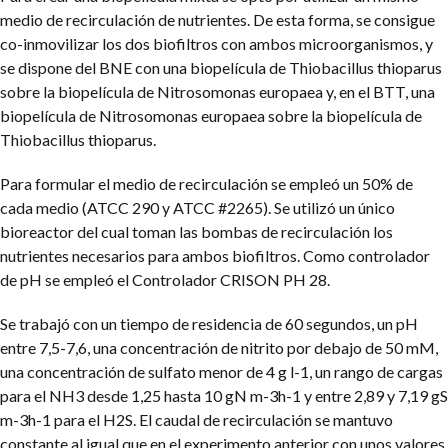
medio de recirculación de nutrientes. De esta forma, se consigue
co-inmovilizar los dos biofiltros con ambos microorganismos, y
se dispone del BNE con una biopelícula de Thiobacillus thioparus
sobre la biopelícula de Nitrosomonas europaea y, en el BTT, una
biopelícula de Nitrosomonas europaea sobre la biopelícula de
Thiobacillus thioparus.
Para formular el medio de recirculación se empleó un 50% de
cada medio (ATCC 290 y ATCC #2265). Se utilizó un único
bioreactor del cual toman las bombas de recirculación los
nutrientes necesarios para ambos biofiltros. Como controlador
de pH se empleó el Controlador CRISON PH 28.
Se trabajó con un tiempo de residencia de 60 segundos, un pH
entre 7,5-7,6, una concentración de nitrito por debajo de 50 mM,
una concentración de sulfato menor de 4 g l-1, un rango de cargas
para el NH3 desde 1,25 hasta 10 gN m-3h-1 y entre 2,89 y 7,19 gS
m-3h-1 para el H2S. El caudal de recirculación se mantuvo
constante al igual que en el experimento anterior con unos valores