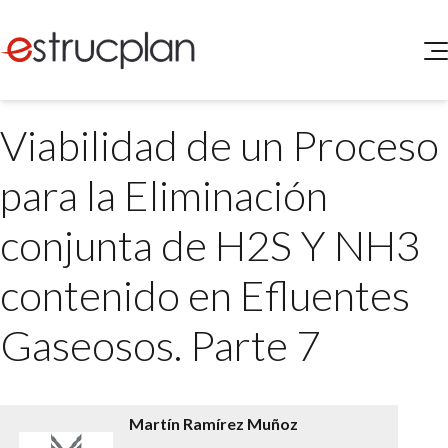
QUIENES SOMOS
Viabilidad de un Proceso
SERVICIOS
NOVEDADES
Higiene y Seguridad
para la Eliminación
INGRESAR
Medio Ambiente
ELEG
conjunta de H2S Y NH3
Portal de Clientes
Legislación
Buscador de Legislación
contenido en Efluentes
Matriz Premium
Gaseosos. Parte 7
Matriz Profesional
Martín Ramírez Muñoz