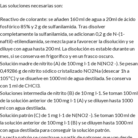
Las soluciones necesarias son:
Reactivo de colorante: se añaden 160 ml de agua a 20ml de ácido
fosfórico 85% y 2 g de sulfanilamida. Tras disolver
completamente la sulfanilamida, se adicionan 0,2 g de N-(1-
naftil)-etilendiamida, se mezcla para favorecer la disolución y se
diluye con agua hasta 200 ml. La disolución es estable durante un
mes, si se conserva en frigorífico y en un frasco oscuro.
Solución madre de nitrito (A) de 100 mg l-1 de N(NO2 -). Se pesan
0,49286 g de nitrito sódico cristalizado NO2Na (desecar 1h a
105ºC) y se disuelve en 1000 ml de agua destilada. Se conserva
con 1 ml de CHCl3.
Soluciones intermedia de nitrito (B) de 10 mg l-1. Se toman 100 ml
de la solución anterior de 100 mg l-1 (A) y se diluyen hasta 1000
ml con agua destilada.
Solución patrón (C) de 1 mg l-1 de N(NO2 -). Se toman 100 ml de
la solución anterior de 100 mg l-1 (B) y se diluyen hasta 1000 ml
con agua destilada para conseguir la solución patrón.
La recta patrón se construye a partir de patrones que van desde