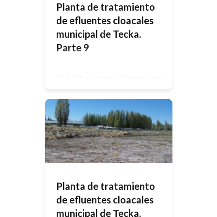
Planta de tratamiento
de efluentes cloacales
municipal de Tecka.
Parte 9
VI-2 .7 Parquización y ForestaciónLa
actividad de Parquización y
Forestación, afecta a los
componentes Calidad de Suelo; Flora
y Fauna, en el Medio Natural y al
Paisaje y Seguridad de Operarios, en
el Medio Antrópico.A esta actividad,
la podemos encontrar en la
Construcción de Obra Civil y
Montaje de Equipamiento; y en el
Desmantelamiento del […]
Planta de tratamiento
de efluentes cloacales
municipal de Tecka.