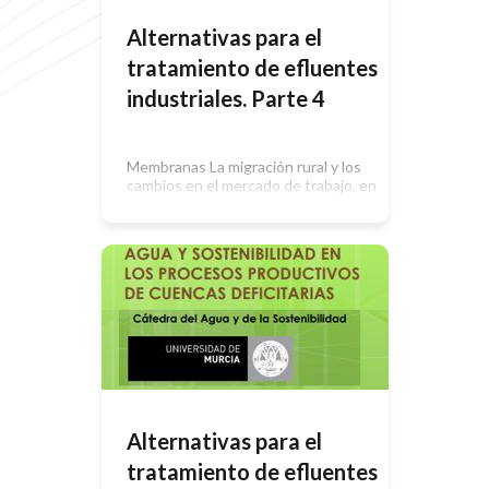
Alternativas para el
tratamiento de efluentes
industriales. Parte 4
Membranas La migración rural y los
cambios en el mercado de trabajo, en
particular en el sector agrícola en las
poblaciones de mayor vulnerabilidad
y con bajos ingresos, preocupa ante
el efecto invernadero que
incrementa las temperatura del
planeta. Procesos de membranas
empleados en el Tratamiento de
Aguas Basados en el gradiente de
presión: Microfiltración […]
Alternativas para el
tratamiento de efluentes