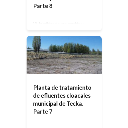
Parte 8
VI. Medidas de prevención y
mitigación de los impactos
ambientales identificados En este
apartado el proponente dará a
conocer las medidas y acciones a
seguir por el proponente, con la
finalidad de prevenir, mitigar, corregir
y/o compensar los impactos
negativos que la obra o actividad
provocará en cada etapa de
desarrollo del proyecto, incluyendo
la […]
Planta de tratamiento
de efluentes cloacales
municipal de Tecka.
Parte 7