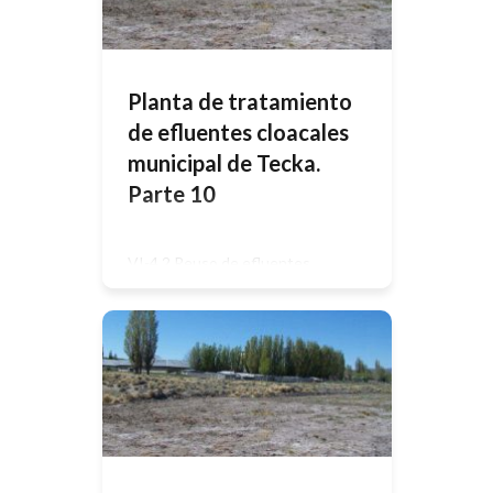
Mitigación será instrumentado por el
responsable de medio ambiente de
la persona que SE DESIGNE DESDE
EL MUNICIPIO especialmente, […]
Planta de tratamiento
de efluentes cloacales
municipal de Tecka.
Parte 10
VI-4.2 Reuso de efluentes
tratadosSe desarrollará el proyecto
de riego para la cortina forestal en
línea con cerco perimetral de la
planta y la infraestructura de riego
para el macizo forestal vecino a la
planta, se deberán tomar los
recaudos de controles para el
correcto manejo del reuso MIT – 13
Plan de monitoreo de […]