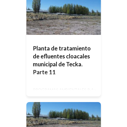
aguas residuales vertidas desde
locales utilizados para efectuar
cualquier actividad comercial o
industrial, que no sean aguas
residuales domésticas ni aguas de
escorrentía pluvial. Uso del agua en
la industria Las aguas utilizadas en
[…]
Planta de tratamiento
de efluentes cloacales
municipal de Tecka.
Parte 11
PROGRAMAS AMBIENTALES P-1:-
Programa de Seguimiento y Control
de las medidas de mitigación (PSC)
Programa P – 1 – PROGRAMA DE
SEGUIMIENTO Y CONTROL DE
LAS MEDIDAS DE MITIGACIÓN
Descripción del programa:El
programa de las Medidas de