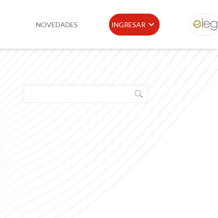
NOVEDADES
INGRESAR
ELEG
idad
Portal de Clientes
e
Buscador de Legislación
Matriz Premium
Matriz Profesional