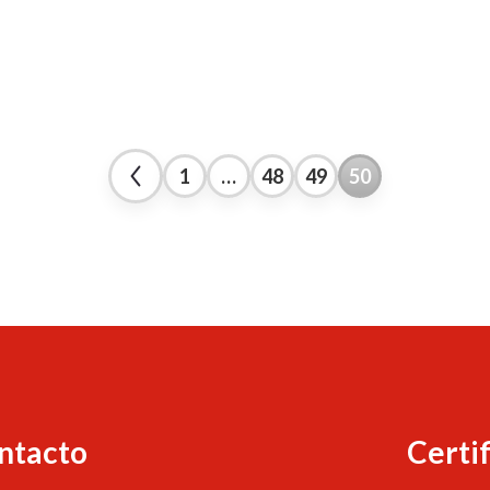
1
…
48
49
50
ntacto
Certi