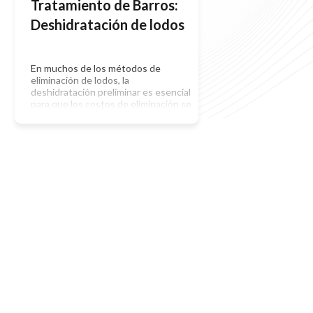
Tratamiento de Barros:
Deshidratación de lodos
En muchos de los métodos de
eliminación de lodos, la
deshidratación preliminar es esencial
para que los costos de eliminación se
mantengan bajo control. Se emplean
varios métodos de deshidratación, lo
que dependen del terreno
disponible y los costos relacionados
con una situación particular.
LECHOS DE SECADO El proceso de
deshidratación más antiguo y más
[…]