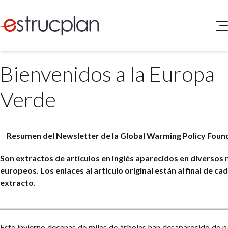
QUIENES SOMOS
Bienvenidos a la Europa
SERVICIOS
NOVEDADES
Higiene y Seguridad
Verde
INGRESAR
Medio Ambiente
ELEG
Portal de Clientes
Legislación
Resumen del Newsletter de la
Global Warming Policy Foun
Buscador de Legislación
Matriz Premium
Son extractos de artículos en inglés aparecidos en diversos
europeos. Los enlaces al artículo original están al final de ca
Matriz Profesional
extracto.
__________________________________________________________________________
Este invierno decenas de miles de árboles han desaparecido de p