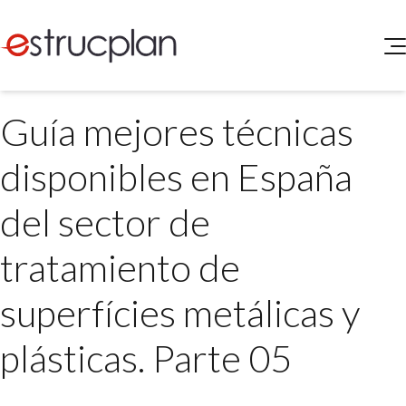
QUIENES SOMOS
Guía mejores técnicas
SERVICIOS
NOVEDADES
Higiene y Seguridad
disponibles en España
INGRESAR
Medio Ambiente
ELEG
del sector de
Portal de Clientes
Legislación
Buscador de Legislación
tratamiento de
Matriz Premium
superfícies metálicas y
Matriz Profesional
plásticas. Parte 05