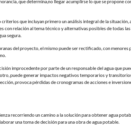
norancia, que determina,no llegar acumplirse lo que se propone con
riterios que incluyan primero un análisis integral de la situación, 
s con relación al tema técnico y alternativas posibles de todas las
gua segura.
pranas del proyecto, el mismo puede ser rectificado, con menores 
mo.
cisión improcedente por parte de un responsable del agua que pue
 otro, puede generar impactos negativos temporarios y transitorios
rección, provoca pérdidas de cronogramas de acciones e inversion
enza recorriendo un camino a la solución para obtener agua potabl
laborar una toma de decisión para una obra de agua potable.