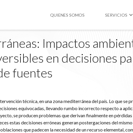
QUIENES SOMOS
SERVICIOS
ráneas: Impactos ambien
Higiene y Segur
ersibles en decisiones pa
Medio Ambient
de fuentes
Legislación
ntervención técnica, en una zona mediterránea del país. Lo que se p
ecisiones equivocadas, llevando rumbo incorrecto respecto a apli
oyecto, se producen problemas que derivan finalmente en pérdidas
eces estas decisiones erróneas generan postergaciones del mismo
poblaciones que padecen la necesidad de un recurso elemental, como