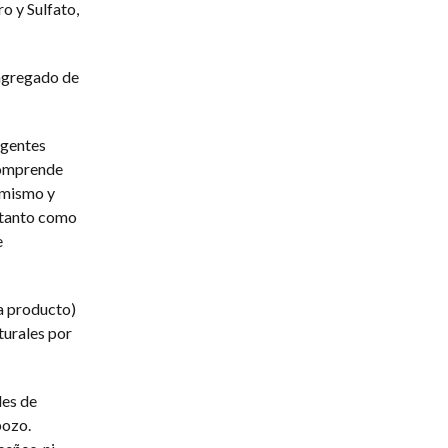
o y Sulfato,
 agregado de
agentes
 comprende
 mismo y
o tanto como
e
ua producto)
turales por
des de
pozo.