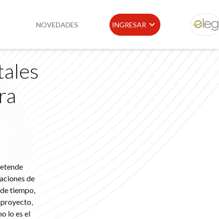
NOVEDADES
INGRESAR
ELEG
tales
idad
Portal de Clientes
ra
e
Buscador de Legislación
Matriz Premium
Matriz Profesional
retende
caciones de
 de tiempo,
 proyecto,
 lo es el