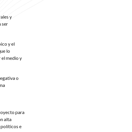
ales y
 ser
ico y el
ue lo
 el medio y
negativa o
rma
proyecto para
n alta
políticos e