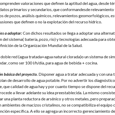
omprenden valoraciones que definen la aptitud del agua, desde té
de datos primarios y secundarios, que conformandesde relevamiento
cos de pozos, análisis químicos, relevamientos geomorfológicos, es
usiones que definen o no la explotación del recurso hídrico.
es a adoptar:
Con dichos resultados se llega a adoptar una alternat
 del sistema( batería, pozo, río) y tecnologías adecuada para obt
finición de la Organización Mundial de la Salud.
doble red (agua tratada+agua natural clorada)o un sistema de sim
dar, como ser 100 l/h/día, para agua de bebida + cocina.
ón básica del proyecto.
Disponer agua a tratar adecuada y con una 
plan de desarrollo de agua potable. Por no advertir los diagnóstico
nte, que calidad de agua hay y por cuanto tiempo se dispone del recur
rocede a llevar adelante su idea preestablecida. La mismo consiste
ar una planta reductora de arsénico y otros metales, pero preparad
n ambientes de macizos cristalinos, no se compatibiliza el equipo 
nción específica. A ello se agrega un incorrecto gerenciamiento de