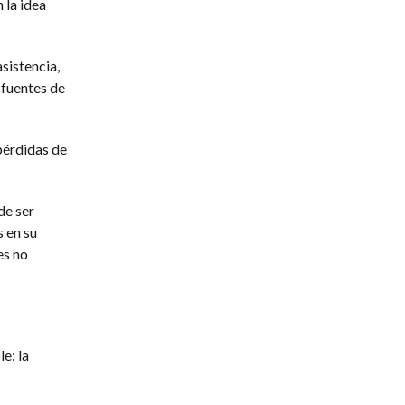
 la idea
asistencia,
 fuentes de
pérdidas de
de ser
 en su
es no
e: la