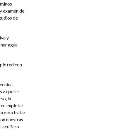
rminos
 y examen de
tudios de
iva y
ener agua
ple red con
técnica
s a que se
so, la
 en explotar
a para tratar
con nuestras
l acuífero