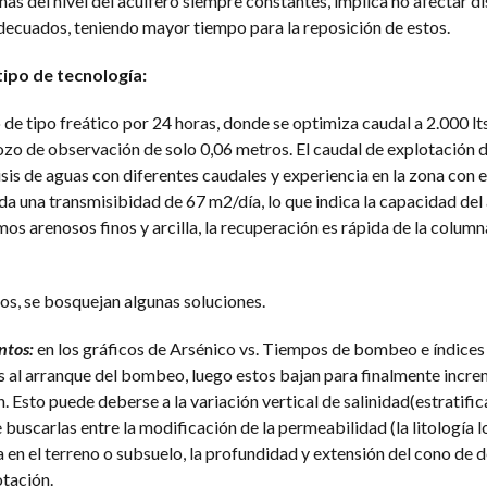
as del nivel del acuífero siempre constantes, implica no afectar di
decuados, teniendo mayor tiempo para la reposición de estos.
tipo de tecnología:
 de tipo freático por 24 horas, donde se optimiza caudal a 2.000 l
zo de observación de solo 0,06 metros. El caudal de explotación d
isis de aguas con diferentes caudales y experiencia en la zona con
 da una transmisibidad de 67 m2/día, lo que indica la capacidad del 
mos arenosos finos y arcilla, la recuperación es rápida de la column
s, se bosquejan algunas soluciones.
ntos:
en los gráficos de Arsénico vs. Tiempos de bombeo e índices
os al arranque del bombeo, luego estos bajan para finalmente incre
 Esto puede deberse a la variación vertical de salinidad(estratific
 buscarlas entre la modificación de la permeabilidad (la litología 
en el terreno o subsuelo, la profundidad y extensión del cono de d
otación.