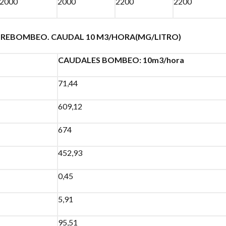
2000
2000
2200
2200
BREBOMBEO. CAUDAL 10 M3/HORA(MG/LITRO)
CAUDALES BOMBEO: 10m3/hora
71,44
609,12
674
452,93
0,45
5,91
95,51