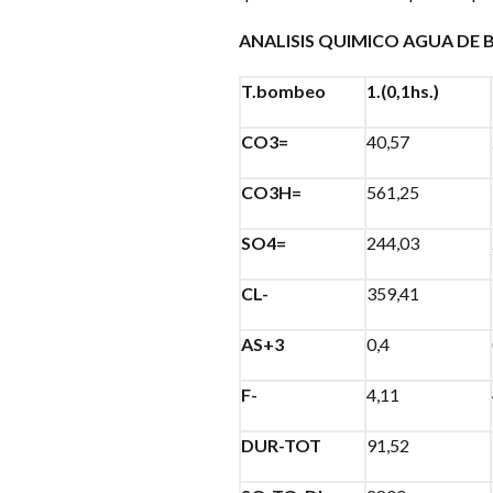
ANALISIS QUIMICO AGUA DE
T.bombeo
1.(0,1hs.)
CO3=
40,57
CO3H=
561,25
SO4=
244,03
CL-
359,41
AS+3
0,4
F-
4,11
DUR-TOT
91,52