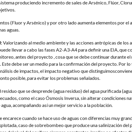
sistema produciendo incremento de sales de Arsénico, Flúor, Clorur
jetivos.
ntos (Fluor y Arsénico) y por otro lado aumenta elementos por el
has aguas.
l
:
Valorizando al medio ambiente y las acciones antrópicas de los 
puede llevar a cabo las fases A2-A3-A4 para definir una EIA, que
itoreo, antes del proyecto , cosa que se debe continuar durante el
. Este debe ser un medio para la confirmación del proyecto. Por l
 análisis de impactos, el impacto negativo que distinguimosconvien
ronto posible, para evitar los problemas señalados.
l residuo que se desprende (agua residuo) del agua purificada (ag
cuados, como el caso Ósmosis Inversa, sin alterar condiciones na
agua, acompañando así un mejor servicio a la población.
se encarece cuando se hace uso de aguas con diferencias muy gran
explotada, caso de sobrebombeo que produce una salinización del 