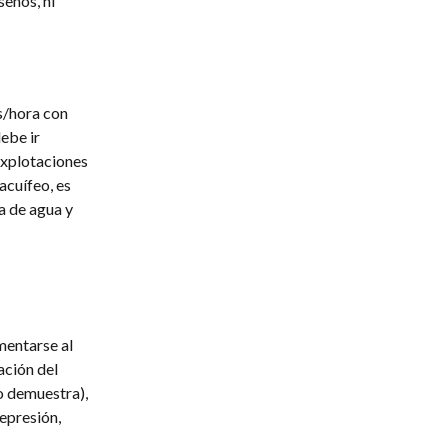
seños, ni
ts/hora con
ebe ir
 explotaciones
acuífeo, es
a de agua y
mentarse al
ación del
lo demuestra),
epresión,