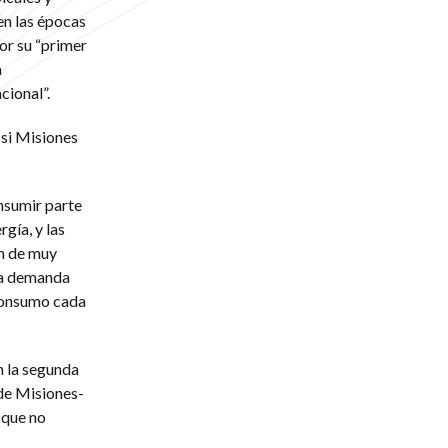
en las épocas
or su “primer
a
cional”.
 si Misiones
nsumir parte
gía, y las
an de muy
la demanda
 consumo cada
n la segunda
de Misiones-
 que no