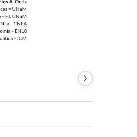
rlos A. Ortiz
micas = UNaM
e – F.I. UNaM
= UNLa – CNEA
nomía – EN10
olítica – ICM