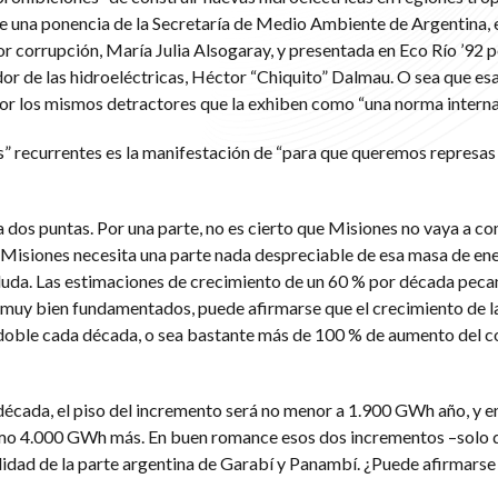
fue una ponencia de la Secretaría de Medio Ambiente de Argentina, 
r corrupción, María Julia Alsogaray, y presentada en Eco Río ’92 p
r de las hidroeléctricas, Héctor “Chiquito” Dalmau. O sea que es
or los mismos detractores que la exhiben como “una norma interna
” recurrentes es la manifestación de “para que queremos represas
 dos puntas. Por una parte, no es cierto que Misiones no vaya a co
a Misiones necesita una parte nada despreciable de esa masa de ener
duda. Las estimaciones de crecimiento de un 60 % por década pec
muy bien fundamentados, puede afirmarse que el crecimiento de 
l doble cada década, o sea bastante más de 100 % de aumento del
década, el piso del incremento será no menor a 1.900 GWh año, y e
mo 4.000 GWh más. En buen romance esos dos incrementos –solo 
idad de la parte argentina de Garabí y Panambí. ¿Puede afirmarse