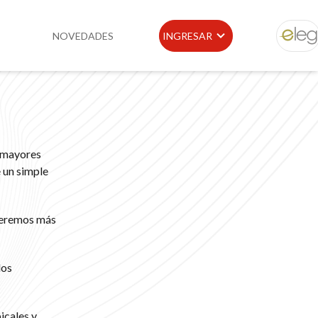
NOVEDADES
INGRESAR
ELEG
idad
Portal de Clientes
e
Buscador de Legislación
n mayores
Matriz Premium
 un simple
Matriz Profesional
queremos más
los
icales y