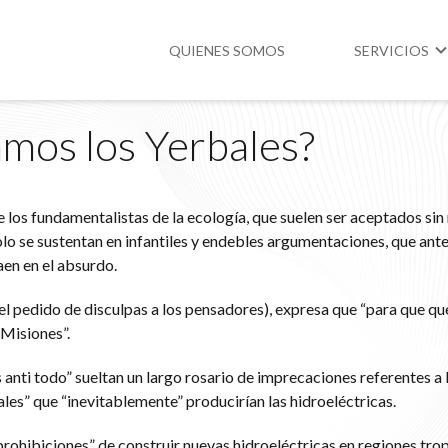
QUIENES SOMOS
SERVICIOS
amos los Yerbales?
Higiene y Segur
Medio Ambient
los fundamentalistas de la ecología, que suelen ser aceptados si
Legislación
lo se sustentan en infantiles y endebles argumentaciones, que ante
aen en el absurdo.
el pedido de disculpas a los pensadores), expresa que “para que 
 Misiones”.
anti todo” sueltan un largo rosario de imprecaciones referentes a 
es” que “inevitablemente” producirían las hidroeléctricas.
rohibiciones” de construir nuevas hidroeléctricas en regiones trop