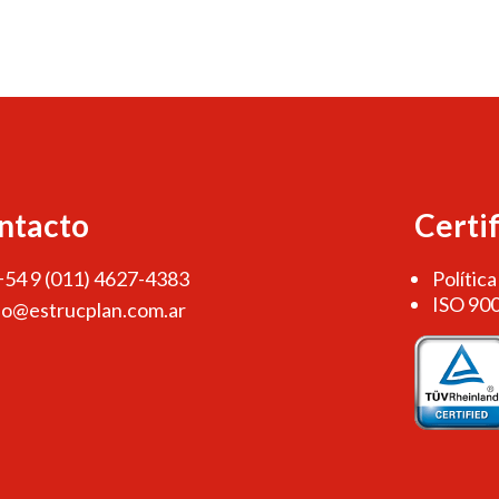
ntacto
Certi
 +54 9 (011) 4627-4383
Política
ISO 90
fo@estrucplan.com.ar