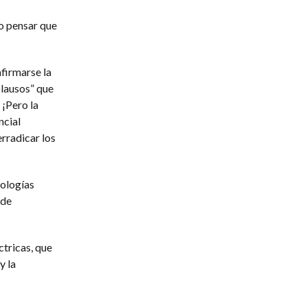
mo pensar que
firmarse la
plausos” que
 ¡Pero la
ncial
rradicar los
nologías
 de
ctricas, que
y la