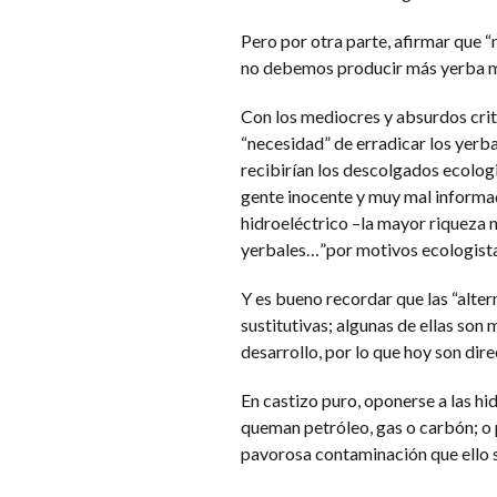
Pero por otra parte, afirmar que “
no debemos producir más yerba ma
Con los mediocres y absurdos crit
“necesidad” de erradicar los yerba
recibirían los descolgados ecologi
gente inocente y muy mal informad
hidroeléctrico –la mayor riqueza 
yerbales…”por motivos ecologista
Y es bueno recordar que las “altern
sustitutivas; algunas de ellas so
desarrollo, por lo que hoy son dir
En castizo puro, oponerse a las hi
queman petróleo, gas o carbón; o p
pavorosa contaminación que ello s