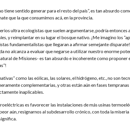
no tiene sentido generar para el resto del país”, es tan absurdo co
te que la que consumimos acá, en la provincia.
erios ultra ecologistas que suelen argumentarse, podría entonces a
les, y reimplantar en su lugar el bosque nativo. ¡Me imagino los “a
stas fundamentalistas que llegaran a afirmar semejante disparate!
a no alcanza a evaluar que negarse a utilizar nuestro enorme pote
natural de Misiones- es tan absurdo e incoherente como proponer e
s”!
ativas” como las eólicas, las solares, el hidrógeno, etc., no son tec
n meramente complementarias, y otras están aún en fases tempranas
ectamente inaplicables.
droeléctricas es favorecer las instalaciones de más usinas termoelé
eor aún, resignarnos al subdesarrollo crónico, con toda la miseria 
ignifica.