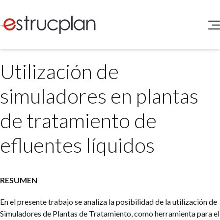
QUIENES SOMOS
Utilización de
SERVICIOS
NOVEDADES
Higiene y Seguridad
simuladores en plantas
INGRESAR
Medio Ambiente
ELEG
de tratamiento de
Portal de Clientes
Legislación
Buscador de Legislación
efluentes líquidos
Matriz Premium
Matriz Profesional
RESUMEN
En el presente trabajo se analiza la posibilidad de la utilización de
Simuladores de Plantas de Tratamiento, como herramienta para el