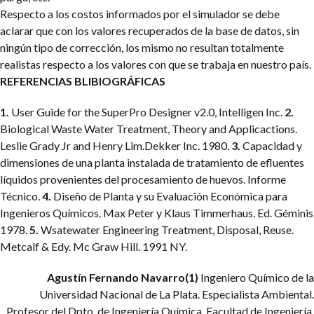
Respecto a los costos informados por el simulador se debe
aclarar que con los valores recuperados de la base de datos, sin
ningún tipo de corrección, los mismo no resultan totalmente
realistas respecto a los valores con que se trabaja en nuestro país.
REFERENCIAS BLIBIOGRÁFICAS
1.
User Guide for the SuperPro Designer v2.0, Intelligen Inc.
2.
Biological Waste Water Treatment, Theory and Applicactions.
Leslie Grady Jr and Henry Lim.Dekker Inc. 1980.
3.
Capacidad y
dimensiones de una planta instalada de tratamiento de efluentes
líquidos provenientes del procesamiento de huevos. Informe
Técnico.
4.
Diseño de Planta y su Evaluación Económica para
Ingenieros Químicos. Max Peter y Klaus Timmerhaus. Ed. Géminis
1978.
5.
Wsatewater Engineering Treatment, Disposal, Reuse.
Metcalf & Edy. Mc Graw Hill. 1991 NY.
Agustín Fernando Navarro(1)
Ingeniero Químico de la
Universidad Nacional de La Plata. Especialista Ambiental.
Profesor del Dpto. de Ingeniería Química. Facultad de Ingeniería.