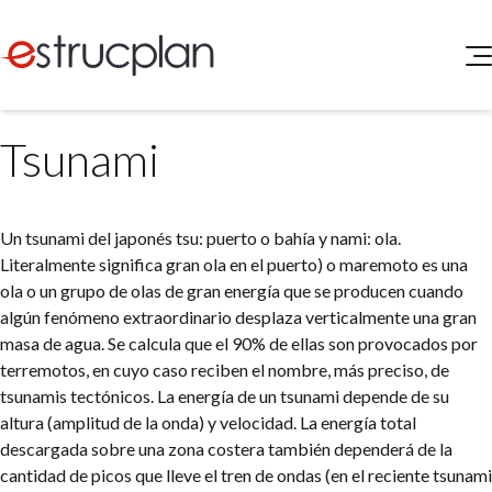
QUIENES SOMOS
Tsunami
SERVICIOS
NOVEDADES
Higiene y Seguridad
INGRESAR
Medio Ambiente
Un tsunami del japonés tsu: puerto o bahía y nami: ola.
ELEG
Portal de Clientes
Literalmente significa gran ola en el puerto) o maremoto es una
Legislación
ola o un grupo de olas de gran energía que se producen cuando
Buscador de Legislación
algún fenómeno extraordinario desplaza verticalmente una gran
Matriz Premium
masa de agua. Se calcula que el 90% de ellas son provocados por
terremotos, en cuyo caso reciben el nombre, más preciso, de
Matriz Profesional
tsunamis tectónicos. La energía de un tsunami depende de su
altura (amplitud de la onda) y velocidad. La energía total
descargada sobre una zona costera también dependerá de la
cantidad de picos que lleve el tren de ondas (en el reciente tsunami